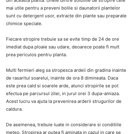
din aceasta planta. Unele dintre solutiile de stropire cele
mai utile pentru a preveni bolile si daunatorii plantelor
sunt cu detergent usor, extracte din plante sau preparate
chimice speciale.
Fiecare stropire trebuie sa se evite timp de 24 de ore
imediat dupa ploaie sau udare, deoarece poate fi mult
prea periculos pentru planta.
Multi fermieri aleg sa stropesca ardeii din gradina inainte
de rasaritul soarelui, inainte de ora 8 dimineata. Daca
este prea cald si soarele arde, atunci stropirile se pot
efectua pe parcursul zilei, in jurul orei 3 dupa-amiaza.
Acest lucru va ajuta la prevenirea arderii strugurilor de
caldura.
De asemenea, trebuie luate in considerare si conditiile
meteo. Stropirea ar putea fi aminata in cazul in care se