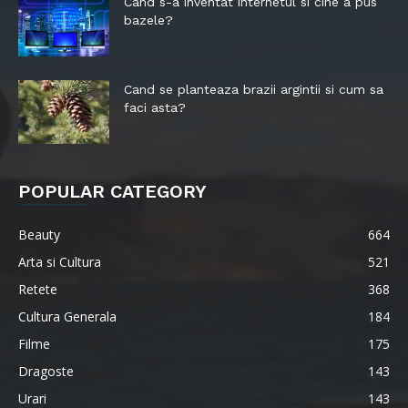
Cand s-a inventat internetul si cine a pus
bazele?
Cand se planteaza brazii argintii si cum sa
faci asta?
POPULAR CATEGORY
Beauty
664
Arta si Cultura
521
Retete
368
Cultura Generala
184
Filme
175
Dragoste
143
Urari
143