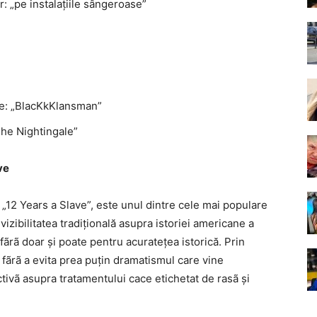
ir: „pe instalațiile sângeroase”
re: „BlacKkKlansman”
The Nightingale”
ve
„12 Years a Slave”, este unul dintre cele mai populare
vizibilitatea tradițională asupra istoriei americane a
fãrã doar și poate pentru acuratețea istorică. Prin
r, fãrã a evita prea puțin dramatismul care vine
tivã asupra tratamentului cace etichetat de rasã și