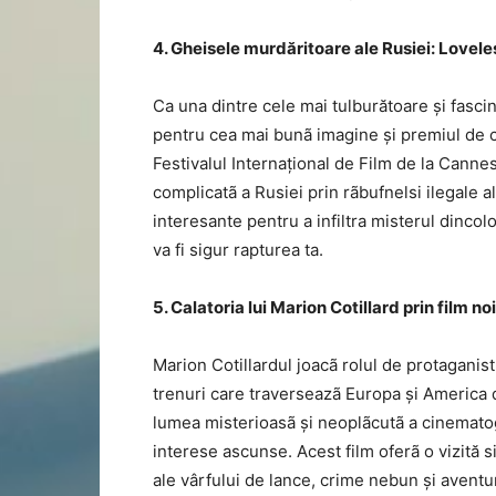
4. Gheisele murdăritoare ale Rusiei: Lovele
Ca una dintre cele mai tulburătoare și fascin
pentru cea mai bunã imagine și premiul de 
Festivalul Internațional de Film de la Cannes,
complicatã a Rusiei prin rãbufnelsi ilegale a
interesante pentru a infiltra misterul dincol
va fi sigur rapturea ta.
5. Calatoria lui Marion Cotillard prin film n
Marion Cotillardul joacã rolul de protaganis
trenuri care traverseazã Europa și America d
lumea misterioasã și neoplãcutã a cinematogr
interese ascunse. Acest film oferã o vizită s
ale vârfului de lance, crime nebun și aventu