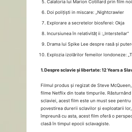
Calatoria lui Marion Cotillard prin film no
Doi polițiști in miscare: „Nightcrawler
Explorare a secretelor biosferei: Okja
Incursiunea în relativităț ii :„Interstellar”
Drama lui Spike Lee despre rasă și pute
Explozia izolărilor femeilor londoneze: „
1. Despre sclavie și libertate: 12 Years a Sla
Filmul produs și regizat de Steve McQueen, 
filme Netflix din toate timpurile. Răsturnând 
sclaviei, acest film este un must see pentru 
povestirea durerii sclavilor și exploatarii lo
împreunã cu asta, acest film oferă o perspec
clasã în timpul epocii sclavagiste.