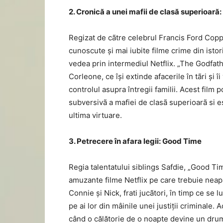
2. Cronică a unei mafii de clasă superioară
Regizat de cãtre celebrul Francis Ford Copp
cunoscute și mai iubite filme crime din istor
vedea prin intermediul Netflix. „The Godfath
Corleone, ce își extinde afacerile în tãri și 
controlul asupra întregii familii. Acest film p
subversivã a mafiei de clasã superioarã si e
ultima virtuare.
3. Petrecere în afara legii: Good Time
Regia talentatului siblings Safdie, „Good Ti
amuzante filme Netflix pe care trebuie neapã
Connie și Nick, frati jucãtori, în timp ce se l
pe ai lor din mâinile unei justiții criminale.
când o călătorie de o noapte devine un drum 