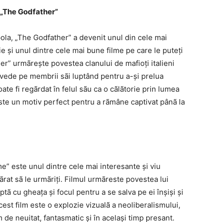
: „The Godfather”
ola, „The Godfather” a devenit unul din cele mai
ie și unul dintre cele mai bune filme pe care le puteți
er” urmãrește povestea clanului de mafioți italieni
îi vede pe membrii sãi luptând pentru a-și prelua
oate fi regãrdat în felul sãu ca o cãlãtorie prin lumea
ste un motiv perfect pentru a rãmâne captivat pânã la
me” este unul dintre cele mai interesante și viu
rat sã le urmãriți. Filmul urmãreste povestea lui
uptã cu gheața și focul pentru a se salva pe ei înșiși și
 Acest film este o explozie vizualã a neoliberalismului,
de neuitat, fantasmatic și în același timp presant.