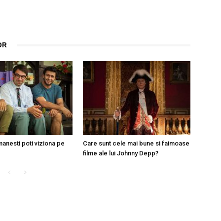
OR
manesti poti viziona pe
Care sunt cele mai bune si faimoase
filme ale lui Johnny Depp?