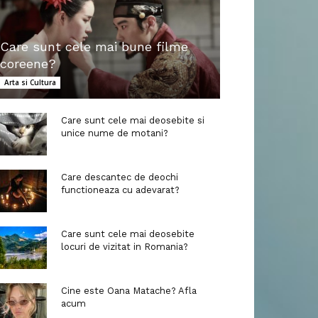
Care sunt cele mai bune filme
coreene?
Arta si Cultura
Care sunt cele mai deosebite si
unice nume de motani?
Care descantec de deochi
functioneaza cu adevarat?
Care sunt cele mai deosebite
locuri de vizitat in Romania?
Cine este Oana Matache? Afla
acum