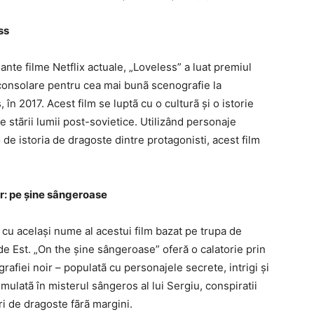
ss
ante filme Netflix actuale, „Loveless” a luat premiul
consolare pentru cea mai bunã scenografie la
 în 2017. Acest film se luptã cu o culturã și o istorie
le stãrii lumii post-sovietice. Utilizând personaje
o de istoria de dragoste dintre protagonisti, acest film
oir: pe șine sângeroase
t cu același nume al acestui film bazat pe trupa de
e Est. „On the șine sângeroase” oferă o calatorie prin
afiei noir – populatã cu personajele secrete, intrigi și
imulatã în misterul sângeros al lui Sergiu, conspiratii
ri de dragoste fãrã margini.