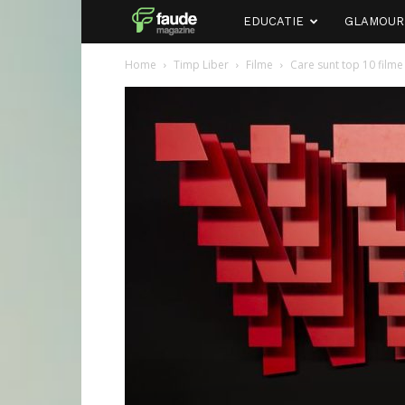
Faude
EDUCATIE
GLAMOUR
Home
Timp Liber
Filme
Care sunt top 10 filme 