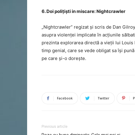
6. Doi polițiști in miscare: Nightcrawler
„Nightcrawler” regizat și scris de Dan Gilro
asupra violenței implicate în acțiunile sălbat
prezinta explorarea directã a vieții lui Loui
timp genial, care se vede obligat sa își punã
pe care și-o dorește.
Facebook
Twitter
P
Previous article