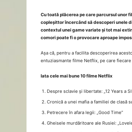
Cu toată plăcerea pe care parcursul unor fil
copleșittor încercând să descoperi unele din
contextul unei game variate și tot mai exti
comori poate fi o provocare aproape imposib
Așa că, pentru a facilita descoperirea acesto
entuziasmante filme Netflix, pe care fiecare
Iata cele mai bune 10 filme Netflix
Despre sclavie și libertate: „12 Years a S
Cronică a unei mafia a familiei de clasă 
Petrecere în afara legii: „Good Time”
Gheisele murdăritoare ale Rusiei: „Lovel