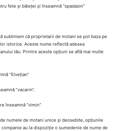
tru fete și băieței și înseamnă “spadasin”
ă subliniem că proprietarii de motani se pot baza pe
rilor istorice. Aceste nume reflectă adesea
nului tău. Printre aceste opțiuni se află mai multe
amnă “Elvețian”
nseamnă “vacarm”.
are înseamnă “vimin”
 de numele de motani unice și deosebite, opțiunile
e companie au la dispoziție o sumedenie de nume de