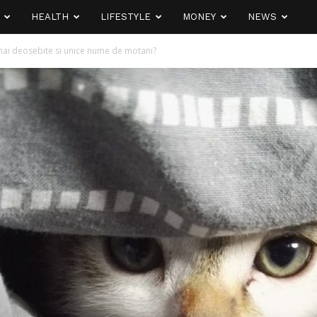
HEALTH
LIFESTYLE
MONEY
NEWS
mai deosebite si unice nume de motani?