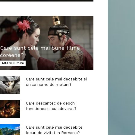
Care sunt cele mai bune filme
coreene?
Arta si Cultura
Care sunt cele mai deosebite si
unice nume de motani?
Care descantec de deochi
functioneaza cu adevarat?
Care sunt cele mai deosebite
locuri de vizitat in Romania?