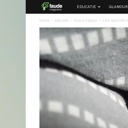
Faude
EDUCATIE
GLAMOUR
Home
Educatie
Arta si Cultura
Care sunt cele 