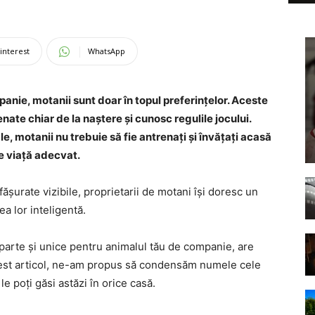
interest
WhatsApp
nie, motanii sunt doar în topul preferințelor. Aceste
te chiar de la naștere și cunosc regulile jocului.
e, motanii nu trebuie să fie antrenați și învățați acasă
de viață adecvat.
fășurate vizibile, proprietarii de motani își doresc un
a lor inteligentă.
parte și unice pentru animalul tău de companie, are
 acest articol, ne-am propus să condensăm numele cele
e poți găsi astăzi în orice casă.