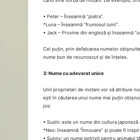
când vine vorba de motani. De exemplu, or
• Peter – Înseamnă “piatra”.
*Luna – Înseamnă “frumosul lunii”.
• Jack – Provine din engleză și înseamnă “um
Cel puțin, prin defalcarea numelor obișnuite
nume bun de recunoscut și de înțeles.
3: Nume cu adevarat unice
Unii proprietari de motani vor să atribuie n
ești în căutarea unui nume mai puțin obișnu
jos:
• Sushi: este un nume din cultura japoneză 
*Neo: înseamnă “Înnouare” și poate fi inspira
• Sunny: un nume potrivit pentru animalul 