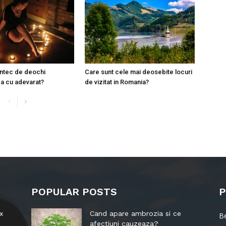
ntec de deochi
Care sunt cele mai deosebite locuri
a cu adevarat?
de vizitat in Romania?
POPULAR POSTS
P
x
Cand apare ambrozia si ce
B
afectiuni cauzeaza?