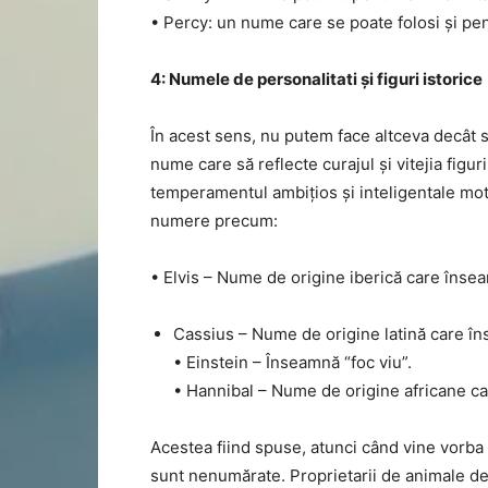
• Percy: un nume care se poate folosi și pen
4: Numele de personalitati și figuri istorice
În acest sens, nu putem face altceva decât s
nume care să reflecte curajul și vitejia figu
temperamentul ambițios și inteligentale mota
numere precum:
• Elvis – Nume de origine iberică care înse
Cassius – Nume de origine latină care î
• Einstein – Înseamnă “foc viu”.
• Hannibal – Nume de origine africane c
Acestea fiind spuse, atunci când vine vorba
sunt nenumărate. Proprietarii de animale d