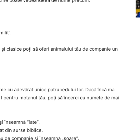
icine poate vedea ideea de nume precum:
ilit”.
 și clasice poți să oferi animalului tău de companie un
ume cu adevărat unice patrupedului lor. Dacă încă mai
it pentru motanul tău, poți să încerci cu numele de mai
și înseamnă “iate”.
t din surse biblice.
tău de companie și înseamnă „soare”.