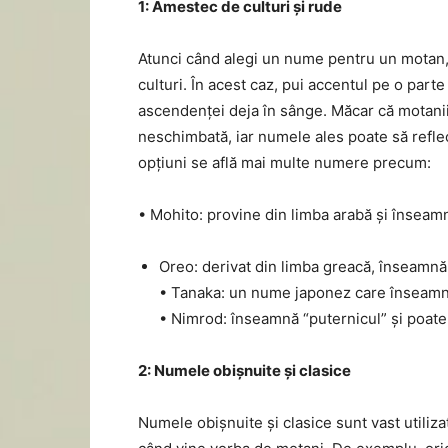
1: Amestec de culturi și rude
Atunci când alegi un nume pentru un motan, 
culturi. În acest caz, pui accentul pe o part
ascendenței deja în sânge. Măcar că motani
neschimbată, iar numele ales poate să reflec
opțiuni se află mai multe numere precum:
• Mohito: provine din limba arabă și înseamn
Oreo: derivat din limba greacă, înseamnă 
• Tanaka: un nume japonez care înseamnă
• Nimrod: înseamnă “puternicul” și poate 
2: Numele obișnuite și clasice
Numele obișnuite și clasice sunt vast utiliza