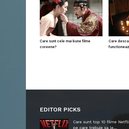
Care sunt cele mai bune filme
Care desca
coreene?
functioneaz
EDITOR PICKS
Care sunt top 10 filme Netfli
pe care trebuie sa le...