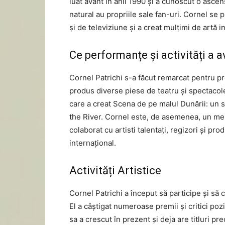
luat avânt în anii 1990 și a cunoscut o asce
natural au propriile sale fan-uri. Cornel se 
și de televiziune și a creat mulțimi de artă 
Ce performanțe și activități a a
Cornel Patrichi s-a făcut remarcat pentru prod
produs diverse piese de teatru și spectacole
care a creat Scena de pe malul Dunării: un s
the River. Cornel este, de asemenea, un mem
colaborat cu artisti talentați, regizori și pro
internațional.
Activități Artistice
Cornel Patrichi a început să participe și să c
El a câștigat numeroase premii și critici poz
sa a crescut în prezent și deja are titluri pr