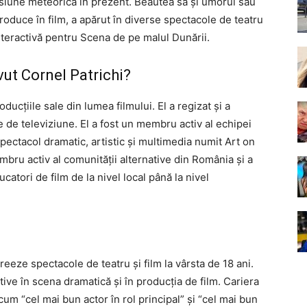
nsiune meteorică în prezent. Beautea sa și umorul său
produce în film, a apărut în diverse spectacole de teatru
interactivă pentru Scena de pe malul Dunării.
vut Cornel Patrichi?
ucțiile sale din lumea filmului. El a regizat și a
 de televiziune. El a fost un membru activ al echipei
pectacol dramatic, artistic și multimedia numit Art on
bru activ al comunității alternative din România și a
ducatori de film de la nivel local până la nivel
reeze spectacole de teatru și film la vârsta de 18 ani.
itive în scena dramatică și în producția de film. Cariera
ecum “cel mai bun actor în rol principal” și “cel mai bun