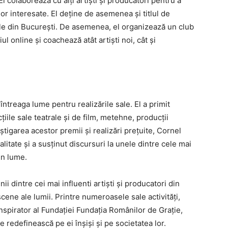
El colaborează cu alți artiști și producatori pentru a
or interesate. El deține de asemenea și titlul de
rale din București. De asemenea, el organizează un club
 online și coachează atât artiști noi, cât și
întreaga lume pentru realizările sale. El a primit
iile sale teatrale și de film, metehne, producții
tigarea acestor premii și realizări prețuite, Cornel
ialitate și a susținut discursuri la unele dintre cele mai
in lume.
nii dintre cei mai influenti artiști și producatori din
scene ale lumii. Printre numeroasele sale activități,
inspirator al Fundației Fundația Românilor de Grație,
 redefinească pe ei înșiși și pe societatea lor.