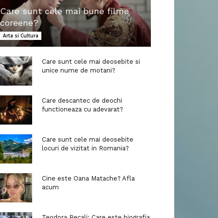
Care sunt cele mai bune filme
coreene?
Arta si Cultura
Care sunt cele mai deosebite si
unice nume de motani?
Care descantec de deochi
functioneaza cu adevarat?
Care sunt cele mai deosebite
locuri de vizitat in Romania?
Cine este Oana Matache? Afla
acum
Teodora Becali: Care este biografia