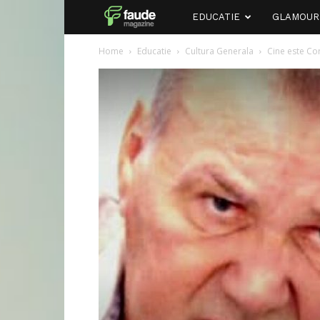
Faude
EDUCATIE
GLAMOUR
Home
Educatie
Cultura Generala
Cine este Cor