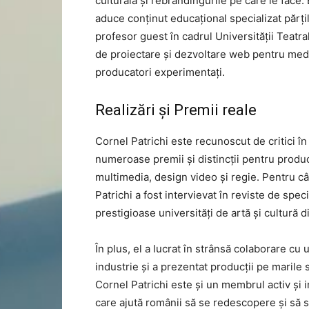
culturală și rebrandingurile pe care le face. 
aduce conținut educațional specializat părțil
profesor guest în cadrul Universității Teat
de proiectare și dezvoltare web pentru mediul
producatori experimentați.
Realizări și Premii reale
Cornel Patrichi este recunoscut de critici în 
numeroase premii și distincții pentru producț
multimedia, design video și regie. Pentru câș
Patrichi a fost intervievat în reviste de spec
prestigioase universități de artă și cultură d
În plus, el a lucrat în strânsă colaborare cu u
industrie și a prezentat producții pe marile 
Cornel Patrichi este și un membrul activ și 
care ajută românii să se redescopere și să se