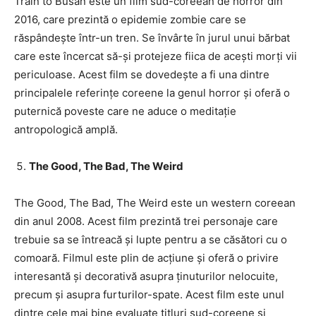
Train to Busan este un film sud-coreean de horror din
2016, care prezintă o epidemie zombie care se
răspândește într-un tren. Se învârte în jurul unui bărbat
care este încercat să-și protejeze fiica de acești morți vii
periculoase. Acest film se dovedește a fi una dintre
principalele referințe coreene la genul horror și oferă o
puternică poveste care ne aduce o meditație
antropologică amplă.
The Good, The Bad, The Weird
The Good, The Bad, The Weird este un western coreean
din anul 2008. Acest film prezintă trei personaje care
trebuie sa se întreacă și lupte pentru a se căsători cu o
comoară. Filmul este plin de acțiune și oferă o privire
interesantă și decorativă asupra ținuturilor nelocuite,
precum și asupra furturilor-spate. Acest film este unul
dintre cele mai bine evaluate titluri sud-coreene și