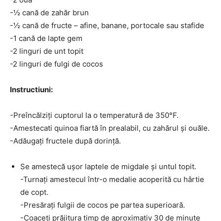
-½ cană de zahăr brun
-½ cană de fructe – afine, banane, portocale sau stafide
-1 cană de lapte gem
-2 linguri de unt topit
-2 linguri de fulgi de cocos
Instructiuni:
-Preîncălziți cuptorul la o temperatură de 350°F.
-Amestecati quinoa fiartă în prealabil, cu zahărul și ouăle.
-Adăugați fructele după dorință.
Se amestecă ușor laptele de migdale și untul topit.
-Turnați amestecul într-o medalie acoperită cu hârtie
de copt.
-Presărați fulgii de cocos pe partea superioară.
-Coaceți prăjitura timp de aproximativ 30 de minute