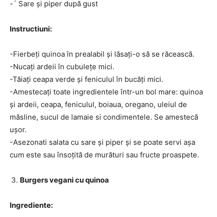
-´ Sare și piper după gust
Instructiuni:
-Fierbeți quinoa în prealabil și lăsați-o să se răcească.
-Nucați ardeii în cubulețe mici.
-Tăiați ceapa verde și feniculul în bucăți mici.
-Amestecați toate ingredientele într-un bol mare: quinoa
și ardeii, ceapa, feniculul, boiaua, oregano, uleiul de
măsline, sucul de lamaie si condimentele. Se amestecă
ușor.
-Asezonati salata cu sare și piper și se poate servi așa
cum este sau însoțită de murături sau fructe proaspete.
Burgers vegani cu quinoa
Ingrediente: