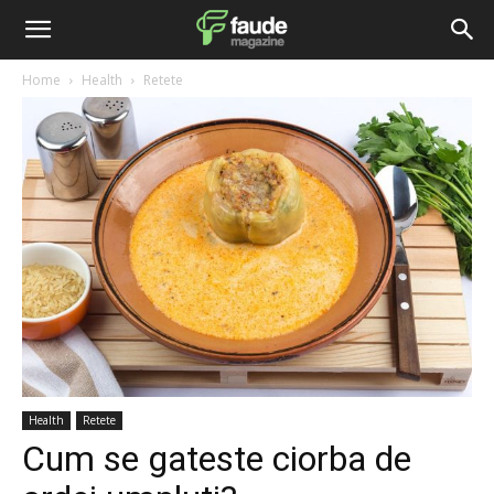
Home
Health
Retete
Health
Retete
Cum se gateste ciorba de