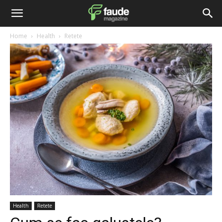
Home
Health
Retete
Health
Retete