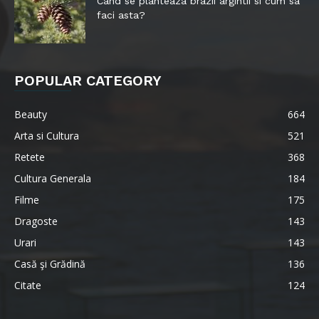
Cand se planteaza brazii argintii si cum sa
faci asta?
POPULAR CATEGORY
Beauty
664
Arta si Cultura
521
Retete
368
Cultura Generala
184
Filme
175
Dragoste
143
Urari
143
Casă şi Grădină
136
Citate
124