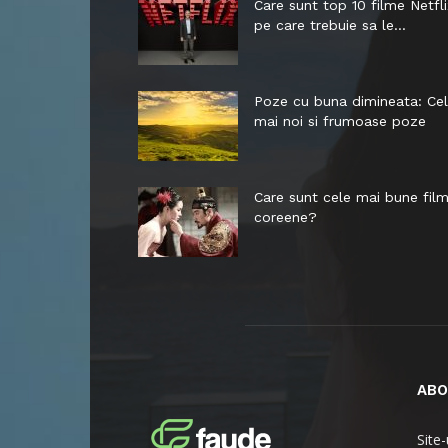
Care sunt top 10 filme Netfli
pe care trebuie sa le...
Poze cu buna dimineata: Ce
mai noi si frumoase poze
Care sunt cele mai bune fil
coreene?
ABO
Site