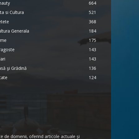
eauty
664
ta si Cultura
521
etete
368
ltura Generala
184
lme
175
ragoste
143
ari
143
să şi Grădină
136
tate
124
te de domenii, oferind articole actuale și