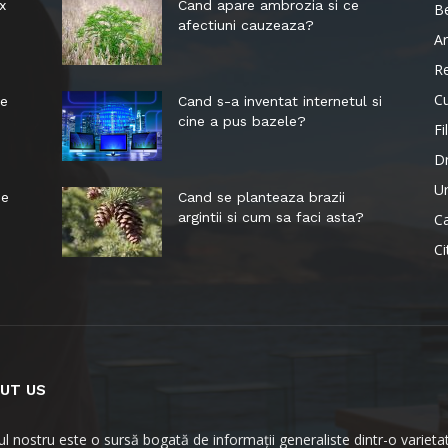
x
Cand apare ambrozia si ce
B
afectiuni cauzeaza?
Ar
R
Cu
le
Cand s-a inventat internetul si
cine a pus bazele?
Fi
D
Ur
me
Cand se planteaza brazii
argintii si cum sa faci asta?
Ca
Ci
UT US
-ul nostru este o sursă bogată de informații generaliste dintr-o varieta