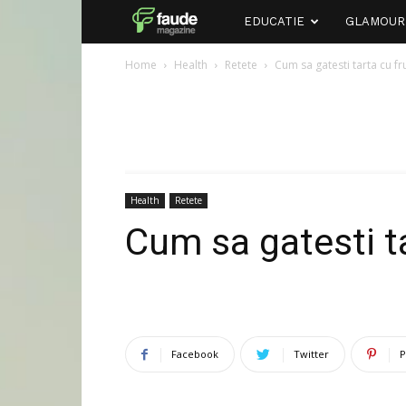
Faude
EDUCATIE
GLAMOUR
Home
Health
Retete
Cum sa gatesti tarta cu fr
Health
Retete
Cum sa gatesti t
Facebook
Twitter
P