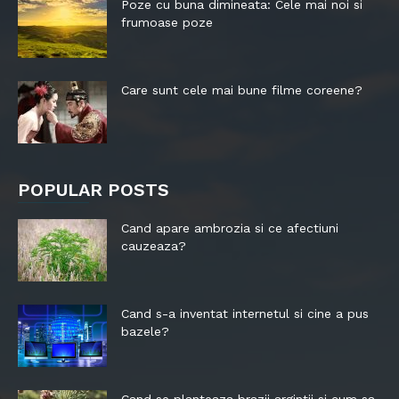
Poze cu buna dimineata: Cele mai noi si
frumoase poze
Care sunt cele mai bune filme coreene?
POPULAR POSTS
Cand apare ambrozia si ce afectiuni
cauzeaza?
Cand s-a inventat internetul si cine a pus
bazele?
Cand se planteaza brazii argintii si cum sa