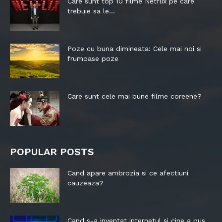
Care sunt top 10 filme Netflix pe care
trebuie sa le...
Poze cu buna dimineata: Cele mai noi si
frumoase poze
Care sunt cele mai bune filme coreene?
POPULAR POSTS
Cand apare ambrozia si ce afectiuni
cauzeaza?
Cand s-a inventat internetul si cine a pus