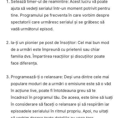
Setează timer-ul de reamintire: Acest lucru vă poate
ajuta să vedeți serialul într-un moment potrivit pentru
tine. Programului pe frecventa în care vorbim despre
spectatorii care urmăresc serialul și se grăbesc să
vadă următorul episod.
Ia-ți un pionier pe post de însoțitor: Cel mai bun mod
de a urmări este împreună cu prietenii sau chiar
familia dvs. Împartirea reacțiilor și discuțiilor poate
face diferența.
Programează-ți o relansare: Deși una dintre cele mai
populare moduri de a urmări o emisiune este să o văd
în acțiune live, poate fi întotdeauna greu să te
încadrezi în programul tău. De aceea, este bine să luați
în considerare să faceți o relansare și să respirăm iar
episoadele serialului în ritmul propriu. Apoi, nu uitați
să vorbim despre toate detaliile cu voce tare.