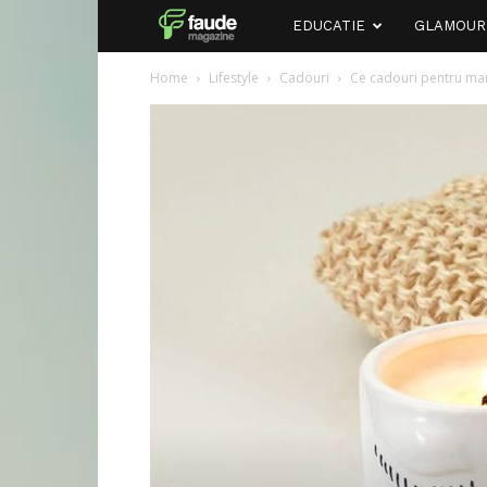
Faude
EDUCATIE
GLAMOUR
Home
Lifestyle
Cadouri
Ce cadouri pentru mam