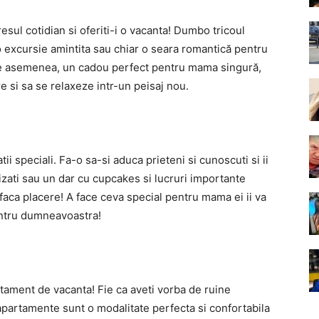
esul cotidian si oferiti-i o vacanta! Dumbo tricoul
 o excursie amintita sau chiar o seara romantică pentru
 de asemenea, un cadou perfect pentru mama singură,
 si sa se relaxeze intr-un peisaj nou.
i speciali. Fa-o sa-si aduca prieteni si cunoscuti si ii
lizati sau un dar cu cupcakes si lucruri importante
i faca placere! A face ceva special pentru mama ei ii va
entru dumneavoastra!
rtament de vacanta! Fie ca aveti vorba de ruine
 apartamente sunt o modalitate perfecta si confortabila