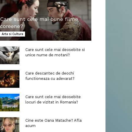
Care sunt cele mai bune filme
coreene?
Arta si Cultura
Care sunt cele mai deosebite si
unice nume de motani?
Care descantec de deochi
functioneaza cu adevarat?
Care sunt cele mai deosebite
locuri de vizitat in Romania?
Cine este Oana Matache? Afla
acum