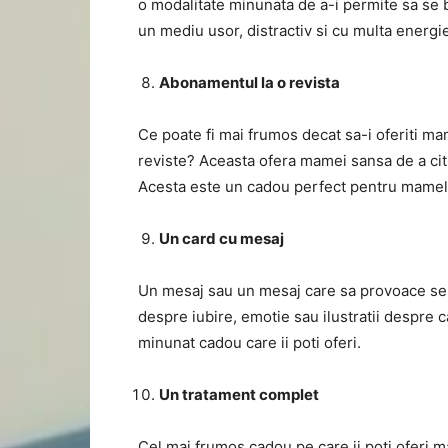
o modalitate minunata de a-i permite sa se b
un mediu usor, distractiv si cu multa energi
Abonamentul la o revista
Ce poate fi mai frumos decat sa-i oferiti m
reviste? Aceasta ofera mamei sansa de a citi
Acesta este un cadou perfect pentru mamele
Un card cu mesaj
Un mesaj sau un mesaj care sa provoace sent
despre iubire, emotie sau ilustratii despre c
minunat cadou care ii poti oferi.
Un tratament complet
Cel mai frumos cadou pe care ii poti oferi ma