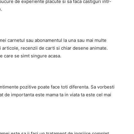
ucure de experiente placute si sa faca castiguri intr-
e.
amei carnetul sau abonamentul la una sau mai multe
 articole, recenzii de carti si chiar desene animate.
 care se simt singure acasa.
imente pozitive poate face toti diferenta. Sa vorbesti
at de importanta este mama ta in viata ta este cel mai
mei este sa ii faci un tratament de ingrijire complet