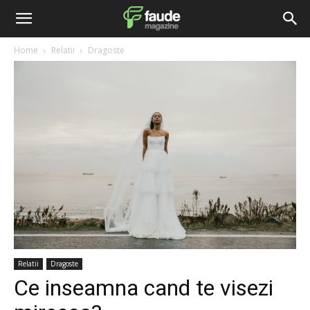
Home
Relatii
Dragoste
Relatii
Dragoste
Ce inseamna cand te visezi