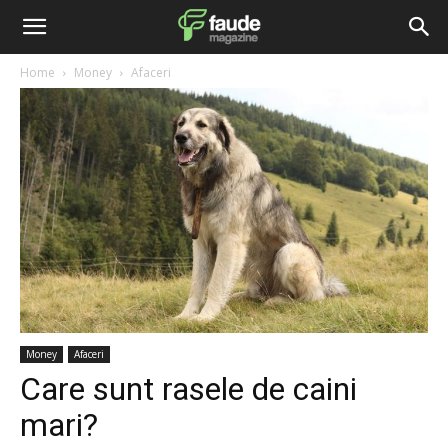
Home
Money
Afaceri
Money
Afaceri
Care sunt rasele de caini
mari?