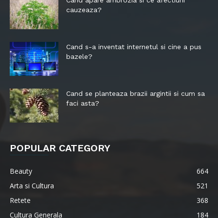
Cand apare ambrozia si ce afectiuni
cauzeaza?
Cand s-a inventat internetul si cine a pus
bazele?
Cand se planteaza brazii argintii si cum sa
faci asta?
POPULAR CATEGORY
Beauty
664
Arta si Cultura
521
Retete
368
Cultura Generala
184