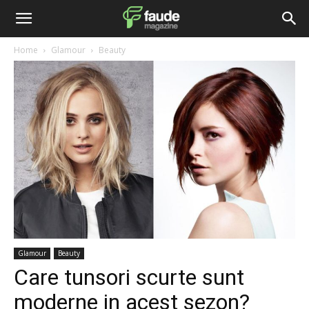
Home
Glamour
Beauty
Glamour
Beauty
Care tunsori scurte sunt
moderne in acest sezon?