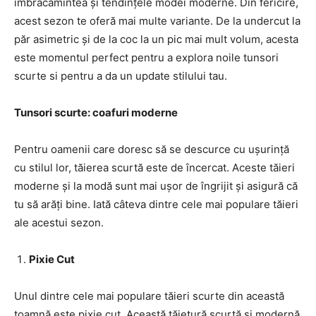
îmbrăcămintea și tendințele modei moderne. Din fericire,
acest sezon te oferă mai multe variante. De la undercut la
păr asimetric și de la coc la un pic mai mult volum, acesta
este momentul perfect pentru a explora noile tunsori
scurte si pentru a da un update stilului tau.
Tunsori scurte: coafuri moderne
Pentru oamenii care doresc să se descurce cu ușurință
cu stilul lor, tăierea scurtă este de încercat. Aceste tăieri
moderne și la modă sunt mai ușor de îngrijit și asigură că
tu să arăți bine. Iată câteva dintre cele mai populare tăieri
ale acestui sezon.
Pixie Cut
Unul dintre cele mai populare tăieri scurte din această
toamnă este pixie cut. Această tăietură scurtă și modernă