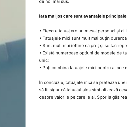
de noi mai sus.
Iata mai jos care sunt avantajele principale 
• Fiecare tatuaj are un mesaj personal și ai l
• Tatuajele mici sunt mult mai puțin durero
• Sunt mult mai ieftine ca preț și se fac rep
• Există numeroase opțiuni de modele de tatu
unic;
• Poți combina tatuajele mici pentru a face 
În concluzie, tatuajele mici se pretează une
să fii sigur că tatuajul ales simbolizează ce
despre valorile pe care le ai. Spor la găsirea 