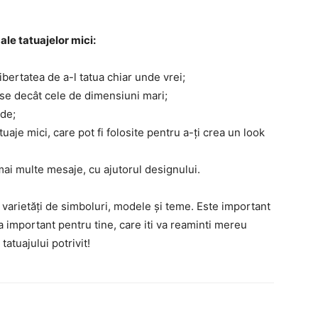
ale tatuajelor mici:
ibertatea de a-l tatua chiar unde vrei;
ase decât cele de dimensiuni mari;
ede;
aje mici, care pot fi folosite pentru a-ți crea un look
mai multe mesaje, cu ajutorul designului.
i varietăți de simboluri, modele și teme. Este important
va important pentru tine, care iti va reaminti mereu
tatuajului potrivit!