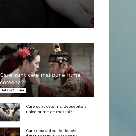
Care sunt cele mai bune filme
coreene?
Arta si Cultura
Care sunt cele mai deosebite si
unice nume de motani?
Care descantec de deochi