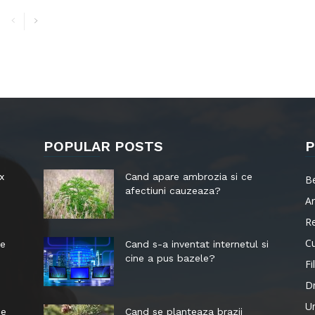
POPULAR POSTS
P
x
Cand apare ambrozia si ce
B
afectiuni cauzeaza?
Ar
R
Cu
le
Cand s-a inventat internetul si
cine a pus bazele?
Fi
D
Ur
me
Cand se planteaza brazii