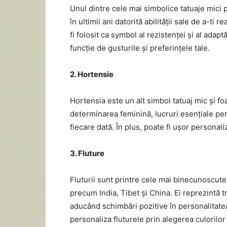
Unul dintre cele mai simbolice tatuaje mici 
în ultimii ani datorită abilității sale de a-ti
fi folosit ca symbol al rezistenței și al adaptări
funcție de gusturile și preferințele tale.
2. Hortensie
Hortensia este un alt simbol tatuaj mic și foar
determinarea feminină, lucruri esențiale pent
fiecare dată. În plus, poate fi ușor personali
3. Fluture
Fluturii sunt printre cele mai binecunoscute s
precum India, Tibet și China. Ei reprezintă t
aducând schimbări pozitive în personalitatea
personaliza fluturele prin alegerea culorilor ș