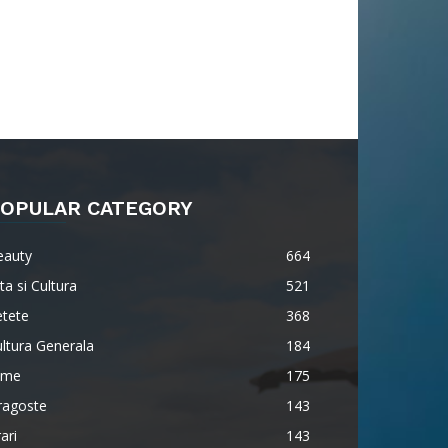
OPULAR CATEGORY
eauty
664
ta si Cultura
521
etete
368
ltura Generala
184
lme
175
ragoste
143
ari
143