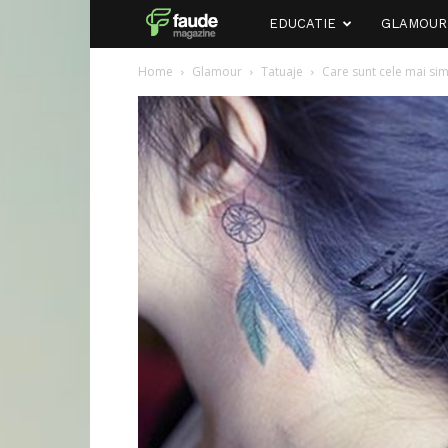
Faude
EDUCATIE
GLAMOUR
Home
Glamour
Tatuaje
Care sunt cele mai sim