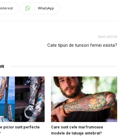
interest
WhatsApp
Next article
Cate tipuri de tunsori femei exista?
OR
pe picior sunt perfecte
Care sunt cele mai frumoase
?
modele de tatuaje antebrat?