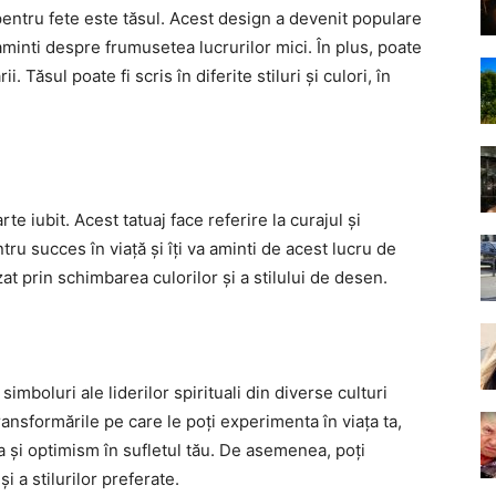
pentru fete este tăsul. Acest design a devenit populare
 reaminti despre frumusetea lucrurilor mici. În plus, poate
i. Tăsul poate fi scris în diferite stiluri și culori, în
te iubit. Acest tatuaj face referire la curajul și
ru succes în viață și îți va aminti de acest lucru de
zat prin schimbarea culorilor și a stilului de desen.
imboluri ale liderilor spirituali din diverse culturi
ransformările pe care le poți experimenta în viața ta,
 și optimism în sufletul tău. De asemenea, poți
i a stilurilor preferate.