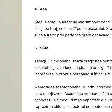
4. Stea
Steaua este un alt tatuaj mic simbolic pentru 
cât și pe braț, cot sau ??pulpa piciorului. 
și de a trece prin perioade grele dar având în
5. Inimă
Tatuajul inimii simbolizează dragostea pentru
simți iubit și va aduce un plus de energie 
încrederea în propria persoana și în ceilalți.
Memorarea acestor simboluri prin intermediu
care o poți avea. Acestea te vor ajuta să te 
conectezi la simboluri mari importate din lu
reprezinte stilul și caracterul se poate face