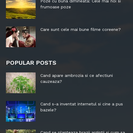
Poze cu buna dimineata: Cele mai noi si
frumoase poze
Care sunt cele mai bune filme coreene?
POPULAR POSTS
Cand apare ambrozia si ce afectiuni
cauzeaza?
Cand s-a inventat internetul si cine a pus
bazele?
Cand se planteaza brazii argintii si cum sa