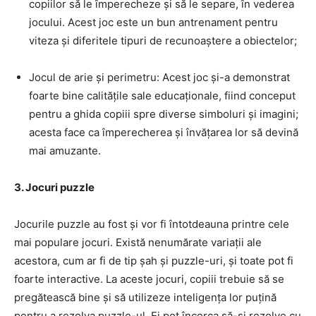
copiilor să le împerecheze și să le separe, în vederea
jocului. Acest joc este un bun antrenament pentru
viteza și diferitele tipuri de recunoaștere a obiectelor;
Jocul de arie și perimetru: Acest joc și-a demonstrat
foarte bine calitățile sale educaționale, fiind conceput
pentru a ghida copiii spre diverse simboluri și imagini;
acesta face ca împerecherea și învățarea lor să devină
mai amuzante.
3. Jocuri puzzle
Jocurile puzzle au fost și vor fi întotdeauna printre cele
mai populare jocuri. Există nenumărate variații ale
acestora, cum ar fi de tip șah și puzzle-uri, și toate pot fi
foarte interactive. La aceste jocuri, copiii trebuie să se
pregătească bine și să utilizeze inteligența lor puțină
pentru a rezolva puzzle-ul. Ei pot încerca să-și rezolve cu