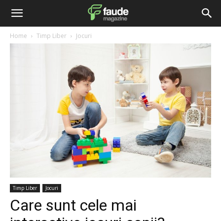
Home
Timp Liber
Jocuri
Timp Liber
Jocuri
Care sunt cele mai