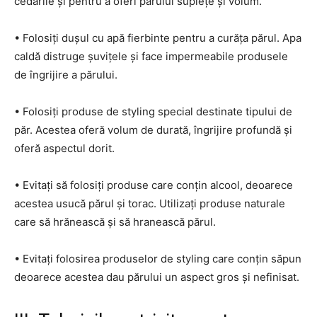
cedarile și pentru a oferi părului suplețe și volum.
• Folosiți dușul cu apă fierbinte pentru a curăța părul. Apa
caldă distruge șuvițele și face impermeabile produsele
de îngrijire a părului.
• Folosiți produse de styling special destinate tipului de
păr. Acestea oferă volum de durată, îngrijire profundă și
oferă aspectul dorit.
• Evitați să folosiți produse care conțin alcool, deoarece
acestea usucă părul și torac. Utilizați produse naturale
care să hrănească și să hranească părul.
• Evitați folosirea produselor de styling care conțin săpun
deoarece acestea dau părului un aspect gros și nefinisat.