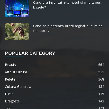
Cand s-a inventat internetul si cine a pus
bazele?
Cand se planteaza brazii argintii si cum sa
faci asta?
POPULAR CATEGORY
Beauty
664
Arta si Cultura
521
Retete
368
Cultura Generala
184
Filme
175
Dragoste
143
Urari
143