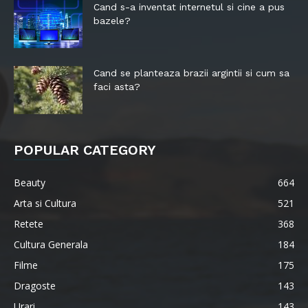
Cand s-a inventat internetul si cine a pus
bazele?
Cand se planteaza brazii argintii si cum sa
faci asta?
POPULAR CATEGORY
Beauty
664
Arta si Cultura
521
Retete
368
Cultura Generala
184
Filme
175
Dragoste
143
Urari
143