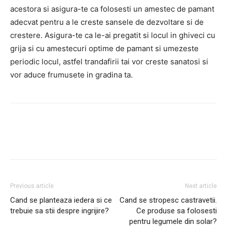
acestora si asigura-te ca folosesti un amestec de pamant
adecvat pentru a le creste sansele de dezvoltare si de
crestere. Asigura-te ca le-ai pregatit si locul in ghiveci cu
grija si cu amestecuri optime de pamant si umezeste
periodic locul, astfel trandafirii tai vor creste sanatosi si
vor aduce frumusete in gradina ta.
Facebook
Twitter
Pinterest
Previous article
Next article
Cand se planteaza iedera si ce
Cand se stropesc castravetii.
trebuie sa stii despre ingrijire?
Ce produse sa folosesti
pentru legumele din solar?