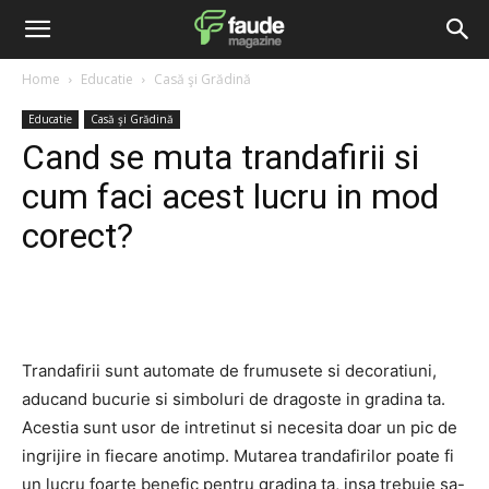
Home
Educatie
Casă şi Grădină
Educatie
Casă şi Grădină
Cand se muta trandafirii si
cum faci acest lucru in mod
corect?
Facebook
Twitter
Pinterest
Trandafirii sunt automate de frumusete si decoratiuni,
aducand bucurie si simboluri de dragoste in gradina ta.
Acestia sunt usor de intretinut si necesita doar un pic de
ingrijire in fiecare anotimp. Mutarea trandafirilor poate fi
un lucru foarte benefic pentru gradina ta, insa trebuie sa-