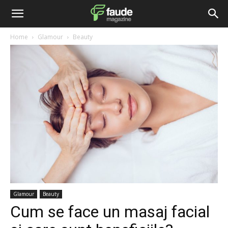
Home
Glamour
Beauty
Glamour
Beauty
Cum se face un masaj facial