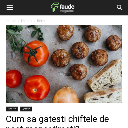
Home
Health
Retete
Health
Retete
Cum sa gatesti chiftele de