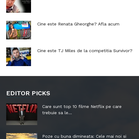
Cine este Renata Gheorghe? Afla acum
Cine este TJ Miles de la competitia Survivor?
EDITOR PICKS
Care sunt top 10 filme Netflix pe care
trebuie sa le...
Poze cu buna dimineata: Cele mai noi si