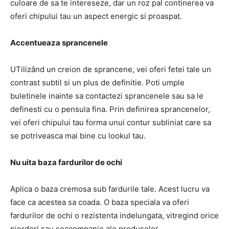
culoare de sa te intereseze, dar un roz pal continerea va
oferi chipului tau un aspect energic si proaspat.
Accentueaza sprancenele
UTilizând un creion de sprancene, vei oferi fetei tale un
contrast subtil si un plus de definitie. Poti umple
buletinele inainte sa contactezi sprancenele sau sa le
definesti cu o pensula fina. Prin definirea sprancenelor,
vei oferi chipului tau forma unui contur subliniat care sa
se potriveasca mai bine cu lookul tau.
Nu uita baza fardurilor de ochi
Aplica o baza cremosa sub fardurile tale. Acest lucru va
face ca acestea sa coada. O baza speciala va oferi
fardurilor de ochi o rezistenta indelungata, vitregind orice
pierderi sau seccompanie ale produselor.