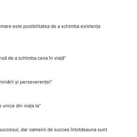
i mare este posibilitatea de a schimba existența
nsă de a schimba ceva în viață”
minării și perseverenței”
e unice din viața ta”
succesul, dar oamenii de succes întotdeauna sunt