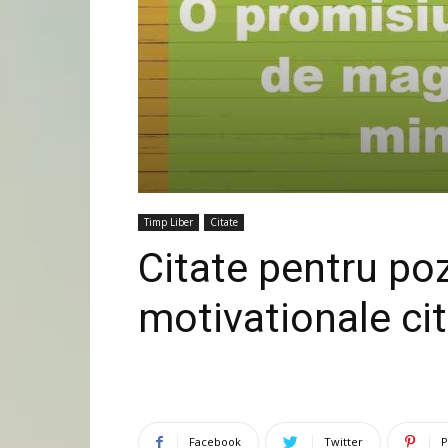
Timp Liber
Citate
Citate pentru po
motivationale ci
Facebook
Twitter
P