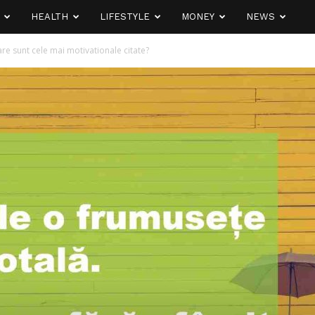
HEALTH
LIFESTYLE
MONEY
NEWS
re sunt cele mai motivationale citate?