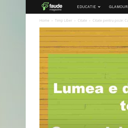
Faude
EDUCATIE
GLAMOUR
Home
Timp Liber
Citate
Citate pentru poze: Ca