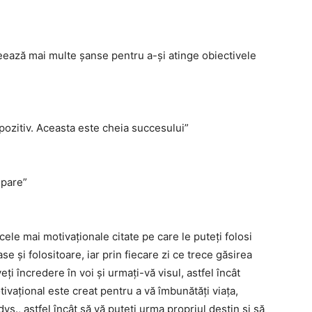
reează mai multe șanse pentru a-și atinge obiectivele
 pozitiv. Aceasta este cheia succesului”
spare”
cele mai motivaționale citate pe care le puteți folosi
e și folositoare, iar prin fiecare zi ce trece găsirea
ți încredere în voi și urmați-vă visul, astfel încât
tivațional este creat pentru a vă îmbunătăți viața,
vs., astfel încât să vă puteți urma propriul destin și să