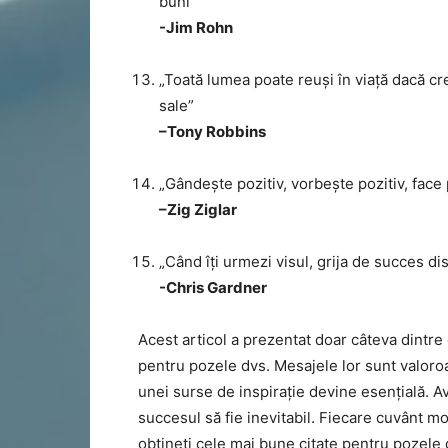
buni”
-Jim Rohn
„Toată lumea poate reuși în viață dacă c
sale”
–Tony Robbins
„Gândește pozitiv, vorbește pozitiv, face
–Zig Ziglar
„Când îți urmezi visul, grija de succes di
-Chris Gardner
Acest articol a prezentat doar câteva dintre 
pentru pozele dvs. Mesajele lor sunt valoroas
unei surse de inspirație devine esențială. Ave
succesul să fie inevitabil. Fiecare cuvânt mo
obțineți cele mai bune citate pentru pozele d