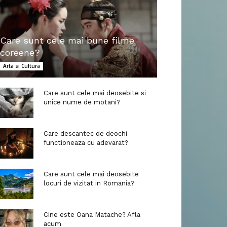
Care sunt cele mai bune filme
coreene?
Arta si Cultura
Care sunt cele mai deosebite si
unice nume de motani?
Care descantec de deochi
functioneaza cu adevarat?
Care sunt cele mai deosebite
locuri de vizitat in Romania?
Cine este Oana Matache? Afla
acum