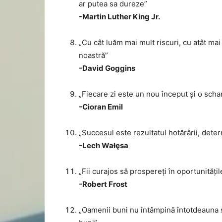
ar putea sa dureze”
-Martin Luther King Jr.
„Cu cât luăm mai mult riscuri, cu atât ma
noastră”
-David Goggins
„Fiecare zi este un nou început și o scha
-Cioran Emil
„Succesul este rezultatul hotărârii, deter
-Lech Wałęsa
„Fii curajos să prospereți în oportunitățil
-Robert Frost
„Oamenii buni nu întâmpină întotdeauna 