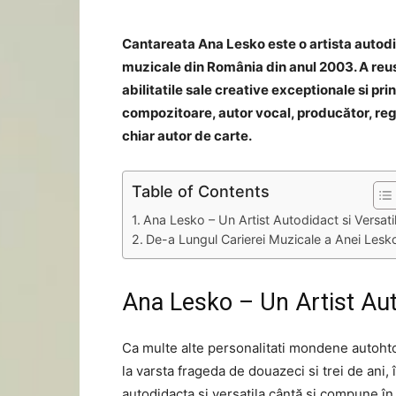
Cantareata Ana Lesko este o artista autodida
muzicale din România din anul 2003. A reus
abilitatile sale creative exceptionale si pri
compozitoare, autor vocal, producător, regi
chiar autor de carte.
Table of Contents
Ana Lesko – Un Artist Autodidact si Versati
De-a Lungul Carierei Muzicale a Anei Lesk
Ana Lesko – Un Artist Auto
Ca multe alte personalitati mondene autohto
la varsta frageda de douazeci si trei de ani, 
autodidacta si versatila cântă si compune în 