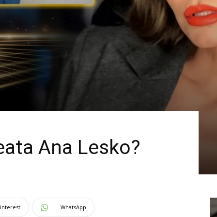
eata Ana Lesko?
interest
WhatsApp