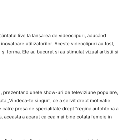
cântatul live la lansarea de videoclipuri, aducând
novatoare utilizatorilor. Aceste videoclipuri au fost,
şi forma. Ele au bucurat si au stimulat vizual artistii si
ui, prezentand unele show-uri de televiziune populare,
lata „Vindeca-te singur”, ce a servit drept motivatie
e catre presa de specialitate drept “regina autohtona a
a, aceasta a aparut ca cea mai bine cotata femeie in