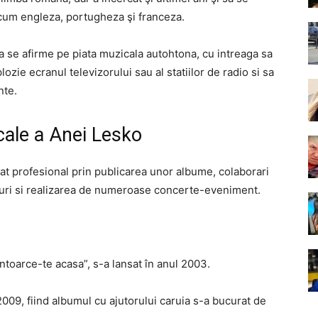
recum engleza, portugheza şi franceza.
sa se afirme pe piata muzicala autohtona, cu intreaga sa
ozie ecranul televizorului sau al statiilor de radio si sa
nte.
cale a Anei Lesko
at profesional prin publicarea unor albume, colaborari
lipuri si realizarea de numeroase concerte-eveniment.
ntoarce-te acasa”, s-a lansat în anul 2003.
2009, fiind albumul cu ajutorului caruia s-a bucurat de