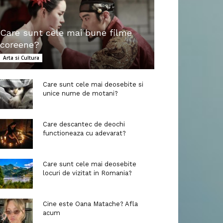
Care sunt cele mai bune filme
coreene?
Arta si Cultura
Care sunt cele mai deosebite si
unice nume de motani?
Care descantec de deochi
functioneaza cu adevarat?
Care sunt cele mai deosebite
locuri de vizitat in Romania?
Cine este Oana Matache? Afla
acum