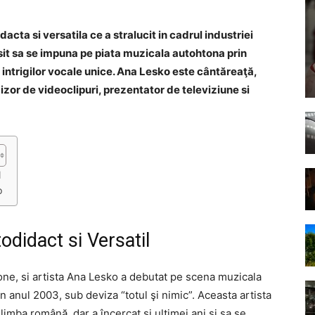
cta si versatila ce a stralucit in cadrul industriei
it sa se impuna pe piata muzicala autohtona prin
n intrigilor vocale unice. Ana Lesko este cântăreaţă,
zor de videoclipuri, prezentator de televiziune si
l
o
didact si Versatil
ne, si artista Ana Lesko a debutat pe scena muzicala
în anul 2003, sub deviza “totul şi nimic”. Aceasta artista
limba română, dar a încercat şi ultimei ani şi sa se