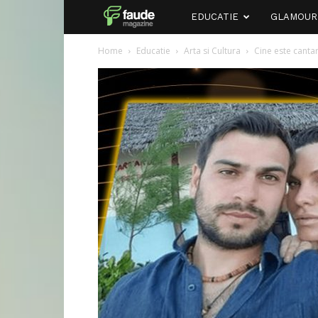
Faude
EDUCATIE
GLAMOUR
Home
Educatie
Arta si Cultura
Cine este canta