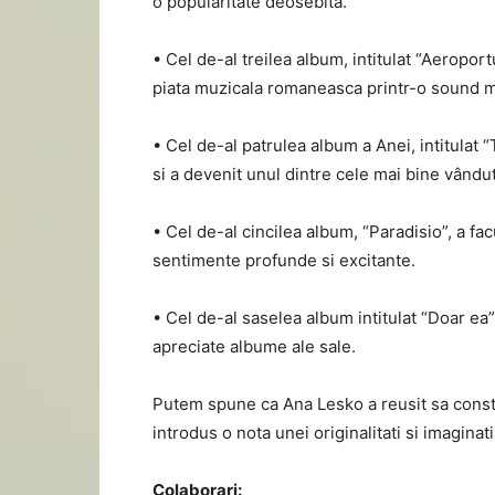
o popularitate deosebita.
• Cel de-al treilea album, intitulat “Aeroport
piata muzicala romaneasca printr-o sound m
• Cel de-al patrulea album a Anei, intitulat
si a devenit unul dintre cele mai bine vând
• Cel de-al cincilea album, “Paradisio”, a fac
sentimente profunde si excitante.
• Cel de-al saselea album intitulat “Doar ea”,
apreciate albume ale sale.
Putem spune ca Ana Lesko a reusit sa constru
introdus o nota unei originalitati si imaginati
Colaborari: