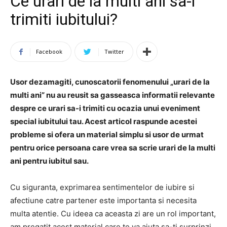
Ce urari de la multi ani sa-i
trimiti iubitului?
Facebook
Twitter
Usor dezamagiti, cunoscatorii fenomenului „urari de la
multi ani” nu au reusit sa gasseasca informatii relevante
despre ce urari sa-i trimiti cu ocazia unui eveniment
special iubitului tau. Acest articol raspunde acestei
probleme si ofera un material simplu si usor de urmat
pentru orice persoana care vrea sa scrie urari de la multi
ani pentru iubitul sau.
Cu siguranta, exprimarea sentimentelor de iubire si
afectiune catre partener este importanta si necesita
multa atentie. Cu ideea ca aceasta zi are un rol important,
am pregatit acest material care te va ajuta sa-ti surprinzi