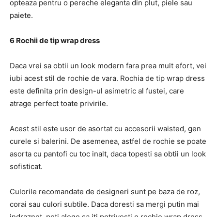
opteaza pentru o pereche eleganta din plut, piele sau
paiete.
6 Rochii de tip wrap dress
Daca vrei sa obtii un look modern fara prea mult efort, vei
iubi acest stil de rochie de vara. Rochia de tip wrap dress
este definita prin design-ul asimetric al fustei, care
atrage perfect toate privirile.
Acest stil este usor de asortat cu accesorii waisted, gen
curele si balerini. De asemenea, astfel de rochie se poate
asorta cu pantofi cu toc inalt, daca topesti sa obtii un look
sofisticat.
Culorile recomandate de designeri sunt pe baza de roz,
corai sau culori subtile. Daca doresti sa mergi putin mai
indraznet, poti alege sa iti potrivesti o rochie wrap dress