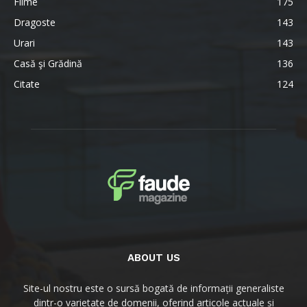
Filme
175
Dragoste
143
Urari
143
Casă şi Grădină
136
Citate
124
ABOUT US
Site-ul nostru este o sursă bogată de informații generaliste
dintr-o varietate de domenii, oferind articole actuale și