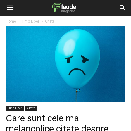
Home
Timp Liber
Citate
Timp Liber
Citate
Care sunt cele mai
melancolice citate despre