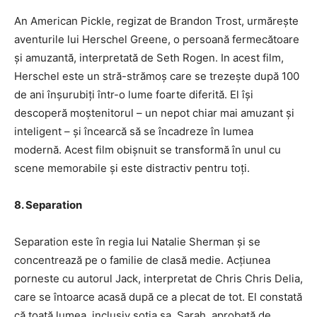
An American Pickle, regizat de Brandon Trost, urmărește
aventurile lui Herschel Greene, o persoană fermecătoare
și amuzantă, interpretată de Seth Rogen. In acest film,
Herschel este un stră-strămoș care se trezește după 100
de ani înșurubiți într-o lume foarte diferită. El își
descoperă moștenitorul – un nepot chiar mai amuzant și
inteligent – și încearcă să se încadreze în lumea
modernă. Acest film obișnuit se transformă în unul cu
scene memorabile și este distractiv pentru toți.
8. Separation
Separation este în regia lui Natalie Sherman și se
concentrează pe o familie de clasă medie. Acțiunea
porneste cu autorul Jack, interpretat de Chris Chris Delia,
care se întoarce acasă după ce a plecat de tot. El constată
că toată lumea, inclusiv soția sa, Sarah, aprobată de