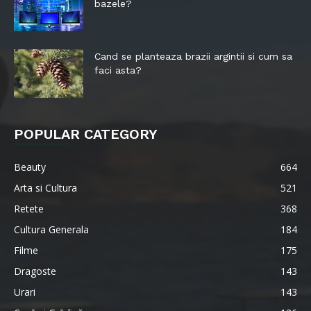
bazele?
Cand se planteaza brazii argintii si cum sa
faci asta?
POPULAR CATEGORY
Beauty
664
Arta si Cultura
521
Retete
368
Cultura Generala
184
Filme
175
Dragoste
143
Urari
143