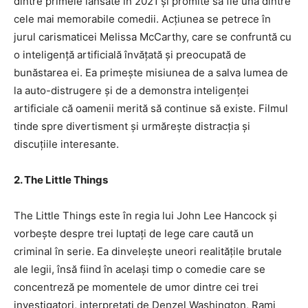
dintre primele lansate în 2021 și promite să fie una dintre
cele mai memorabile comedii. Acțiunea se petrece în
jurul carismaticei Melissa McCarthy, care se confruntă cu
o inteligență artificială învățată și preocupată de
bunăstarea ei. Ea primește misiunea de a salva lumea de
la auto-distrugere și de a demonstra inteligenței
artificiale că oamenii merită să continue să existe. Filmul
tinde spre divertisment și urmărește distracția și
discuțiile interesante.
2. The Little Things
The Little Things este în regia lui John Lee Hancock și
vorbește despre trei luptați de lege care caută un
criminal în serie. Ea dinvelește uneori realitățile brutale
ale legii, însă fiind în același timp o comedie care se
concentreză pe momentele de umor dintre cei trei
investigatori, interpretati de Denzel Washington, Rami