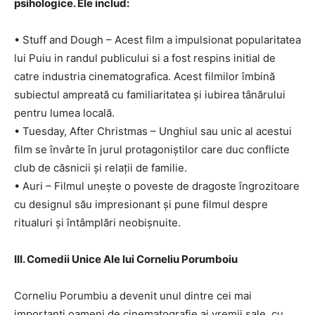
psihologice. Ele includ:
• Stuff and Dough – Acest film a impulsionat popularitatea
lui Puiu in randul publicului si a fost respins initial de
catre industria cinematografica. Acest filmilor îmbină
subiectul ampreată cu familiaritatea și iubirea tânărului
pentru lumea locală.
• Tuesday, After Christmas – Unghiul sau unic al acestui
film se învârte în jurul protagoniștilor care duc conflicte
club de căsnicii și relații de familie.
• Auri – Filmul unește o poveste de dragoste îngrozitoare
cu designul său impresionant și pune filmul despre
ritualuri și întâmplări neobișnuite.
III. Comedii Unice Ale lui Corneliu Porumboiu
Corneliu Porumbiu a devenit unul dintre cei mai
importanți oameni de cinematografie ai vremii sale, cu