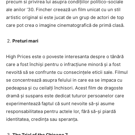
precum si privirea lui asupra condițiilor politico-sociale
ale anilor ’30. Fincher creează un film unicat cu un stil
artistic original si este jucat de un grup de actori de top
care pot crea o imagine cinematografică de primă clasă.
Preturi mari
High Prices este o poveste interesanta despre o tânără
care a fost închiși pentru o infracțiune minoră și a fost
nevoită să se confrunte cu consecințele eticii sale. Filmul
se concentrează asupra felului in care ea se impaca cu
pedeapsa și cu ceilalți închisori. Acest film de dragoste
dramă și suspans este dedicat tuturor persoanelor care
experimentează faptul că sunt nevoite să-și asume
responsabilitatea pentru actele lor, fără să-și piardă
identitatea, credința sau speranța.
The Trial of the Chicago 7