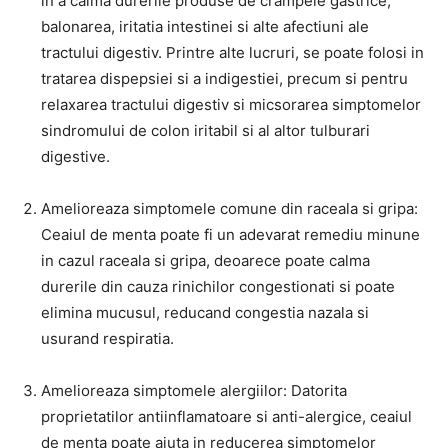
in a calma durerile produse de crampele gastrice,
balonarea, iritatia intestinei si alte afectiuni ale
tractului digestiv. Printre alte lucruri, se poate folosi in
tratarea dispepsiei si a indigestiei, precum si pentru
relaxarea tractului digestiv si micsorarea simptomelor
sindromului de colon iritabil si al altor tulburari
digestive.
Amelioreaza simptomele comune din raceala si gripa:
Ceaiul de menta poate fi un adevarat remediu minune
in cazul raceala si gripa, deoarece poate calma
durerile din cauza rinichilor congestionati si poate
elimina mucusul, reducand congestia nazala si
usurand respiratia.
Amelioreaza simptomele alergiilor: Datorita
proprietatilor antiinflamatoare si anti-alergice, ceaiul
de menta poate ajuta in reducerea simptomelor