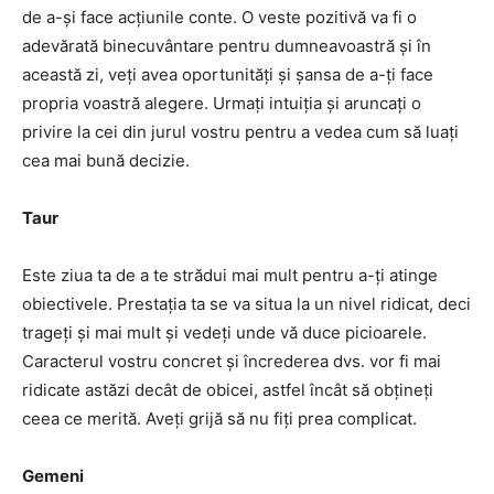
de a-și face acțiunile conte. O veste pozitivă va fi o
adevărată binecuvântare pentru dumneavoastră și în
această zi, veți avea oportunități și șansa de a-ți face
propria voastră alegere. Urmați intuiția și aruncați o
privire la cei din jurul vostru pentru a vedea cum să luați
cea mai bună decizie.
Taur
Este ziua ta de a te strădui mai mult pentru a-ți atinge
obiectivele. Prestația ta se va situa la un nivel ridicat, deci
trageți și mai mult și vedeți unde vă duce picioarele.
Caracterul vostru concret și încrederea dvs. vor fi mai
ridicate astăzi decât de obicei, astfel încât să obțineți
ceea ce merită. Aveți grijă să nu fiți prea complicat.
Gemeni