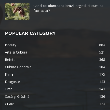
Cand se planteaza brazii argintii si cum sa
faci asta?
POPULAR CATEGORY
Beauty
664
Arta si Cultura
521
Retete
368
Cultura Generala
184
Filme
175
Dragoste
143
Urari
143
Casă şi Grădină
136
Citate
124