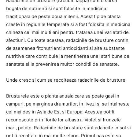
Radacinile de brusture (Arctium lappa) sunt o sursa
bogata de nutrienti si sunt folosite in medicina
traditionala de peste doua milenii. Acest tip de planta
creste in regiunile temperate si a fost folosita in medicina
chineza cei mai multi ani pentru tratarea unei varietati de
afectiuni. Cu toate acestea, radacinile de brusture contin
de asemenea fitonutrienti antioxidanti si alte substante
nutritive care contribuie la mentinerea unei stari bune de
sanatate si la prevenirea multor conditii de sanatate.
Unde cresc si cum se recolteaza radacinile de brusture
Brusturele este o planta anuala care se poate gasi in
campuri, pe marginea drumurilor, in livezi si se intalneste
cel mai des in Asia de Est si Europa. Acestea pot fi
recunoscute prin florile lor albastru-violet si frunzele
mari, patate. Radacinile de brusture sunt adancite in sol si
pot fi recoltate in mai multe etape. Primul pas este sa