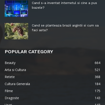
Cand s-a inventat internetul si cine a pus
bazele?
Cand se planteaza brazii argintii si cum sa
faci asta?
POPULAR CATEGORY
Beauty
664
Arta si Cultura
521
Retete
368
Cultura Generala
184
Filme
175
Dragoste
143
Urari
143