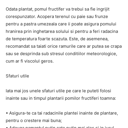
Odata plantat, pomul fructifer va trebui sa fie ingrijit
corespunzator. Acopera terenul cu paie sau frunze
pentru a pastra umezeala care ii poate asigura pomului
hranirea prin inghetarea solului si pentru a feri radacina
de temperatura foarte scazuta. Este, de asemenea,
recomandat sa taiati orice ramurile care ar putea se crapa
sau se desprinda sub stresul conditiilor meteorologice,
cum ar fi viscolul geros.
Sfaturi utile
Iata mai jos unele sfaturi utile pe care le puteti folosi
inainte sau in timpul plantarii pomilor fructiferi toamna:
• Asigura-te ca tai radacinile plantei inainte de plantare,
pentru o crestere mai buna;
• Adauga pamantul putin cate putin mai ales si in jurul