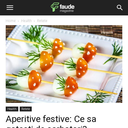
Home
Health
Retete
Health
Retete
Aperitive festive: Ce sa