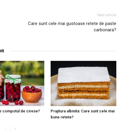
Next article
Care sunt cele mai gustoase retete de paste
carbonara?
OR
e compotul de cirese?
Prajitura albinita: Care sunt cele mai
bune retete?