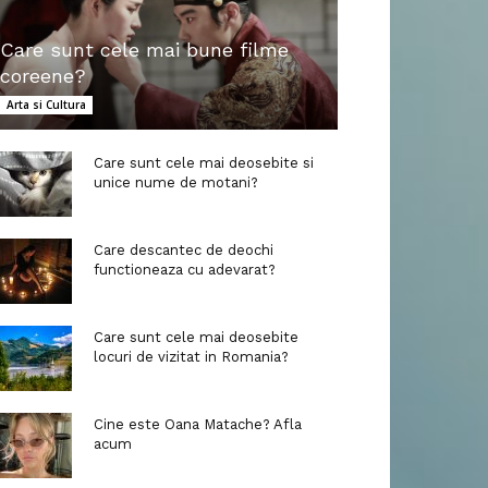
Care sunt cele mai bune filme
coreene?
Arta si Cultura
Care sunt cele mai deosebite si
unice nume de motani?
Care descantec de deochi
functioneaza cu adevarat?
Care sunt cele mai deosebite
locuri de vizitat in Romania?
Cine este Oana Matache? Afla
acum