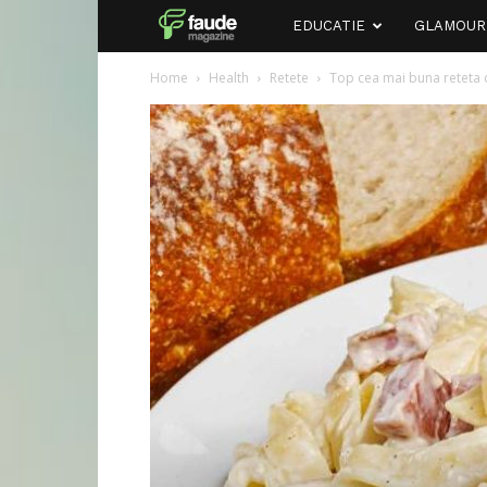
Faude
EDUCATIE
GLAMOUR
Home
Health
Retete
Top cea mai buna reteta