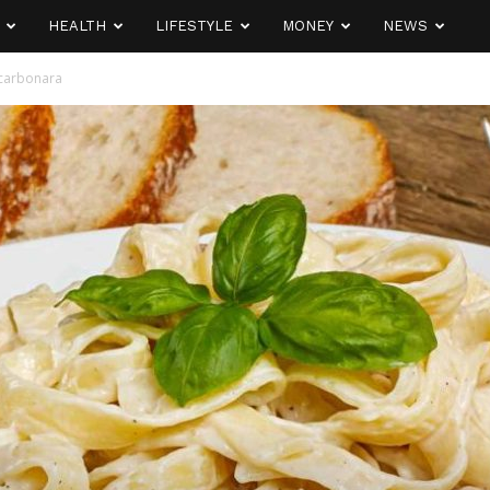
HEALTH
LIFESTYLE
MONEY
NEWS
 carbonara