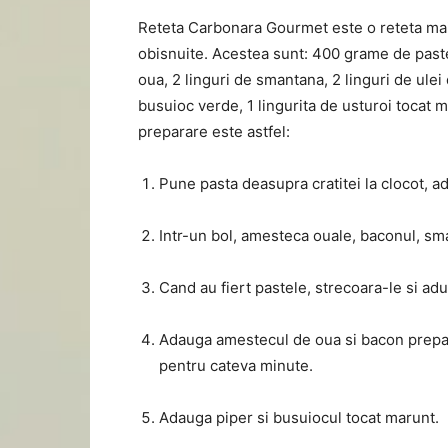
Reteta Carbonara Gourmet este o reteta mai
obisnuite. Acestea sunt: 400 grame de past
oua, 2 linguri de smantana, 2 linguri de ule
busuioc verde, 1 lingurita de usturoi tocat m
preparare este astfel:
Pune pasta deasupra cratitei la clocot, ad
Intr-un bol, amesteca ouale, baconul, sma
Cand au fiert pastele, strecoara-le si adu-
Adauga amestecul de oua si bacon prepar
pentru cateva minute.
Adauga piper si busuiocul tocat marunt.