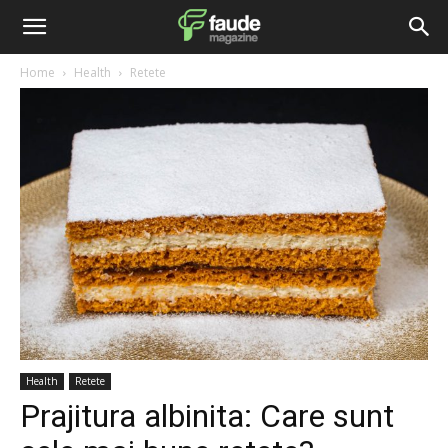
Home
Health
Retete
Health
Retete
Prajitura albinita: Care sunt