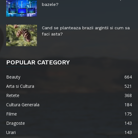
bazele?
Cand se planteaza brazii argintii si cum sa
faci asta?
POPULAR CATEGORY
Beauty
664
Arta si Cultura
521
Retete
368
Cultura Generala
184
Filme
175
Dragoste
143
Urari
143