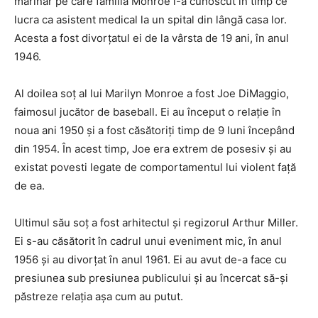
marinar pe care familia Monroe l-a cunoscut în timp ce
lucra ca asistent medical la un spital din lângă casa lor.
Acesta a fost divorțatul ei de la vârsta de 19 ani, în anul
1946.
Al doilea soț al lui Marilyn Monroe a fost Joe DiMaggio,
faimosul jucător de baseball. Ei au început o relație în
noua ani 1950 și a fost căsătoriți timp de 9 luni începând
din 1954. În acest timp, Joe era extrem de posesiv și au
existat povesti legate de comportamentul lui violent față
de ea.
Ultimul său soț a fost arhitectul și regizorul Arthur Miller.
Ei s-au căsătorit în cadrul unui eveniment mic, în anul
1956 și au divorțat în anul 1961. Ei au avut de-a face cu
presiunea sub presiunea publicului și au încercat să-și
păstreze relația așa cum au putut.