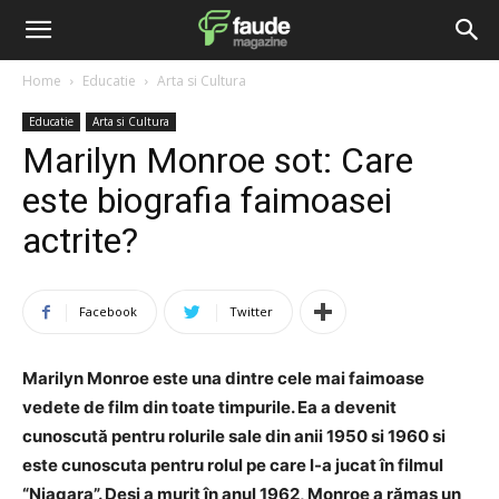
Home
Educatie
Arta si Cultura
Educatie
Arta si Cultura
Marilyn Monroe sot: Care
este biografia faimoasei
actrite?
Facebook
Twitter
Marilyn Monroe este una dintre cele mai faimoase
vedete de film din toate timpurile. Ea a devenit
cunoscută pentru rolurile sale din anii 1950 si 1960 si
este cunoscuta pentru rolul pe care l-a jucat în filmul
“Niagara”. Deși a murit în anul 1962, Monroe a rămas un