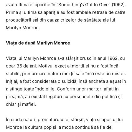
avut ultima ei apariție în “Something’s Got to Give” (1962).
Prima și ultima sa apariție au fost ambele retrase de către
producătorii sai din cauza crizelor de sănătate ale lui
Marilyn Monroe.
Viața de după Marilyn Monroe
Viața lui Marilyn Monroe s-a sfârșit brusc în anul 1962, cu
doar 36 de ani. Motivul exact al morții ei nu a fost încă
stabilit, prin urmare natura morții sale încă este un mister.
Inițial, a fost considerată o suicidă, însă ancheta a eșuat în
a stinge toate îndoielile. Conform unor martori aflați în
preajmă, au existat legături cu persoanele din politică și
chiar și mafiei.
În ciuda naturii prematurului ei sfârșit, viața și aportul lui
Monroe la cultura pop și la modă continuă să fie de