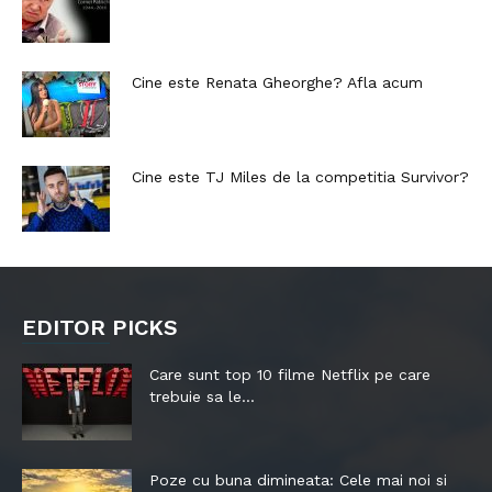
Cine este Renata Gheorghe? Afla acum
Cine este TJ Miles de la competitia Survivor?
EDITOR PICKS
Care sunt top 10 filme Netflix pe care
trebuie sa le...
Poze cu buna dimineata: Cele mai noi si