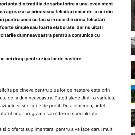
mportanta din traditia de sarbatorire a unui eveniment
a agreaza sa primeasca felicitari chiar de la cei din
i pentru ceea ce fac si in cele din urma felicitari
i foarte simple sau foarte elaborate, dar nu uitati
felicitarile dumneavoastra pentru a comunica cu
pe cei dragi pentru ziua lor de nastere.
icita pe cineva pentru ziua lor de nastere este prin
izate de la dumneavoastra. Puteti alege dintr-o varietate
inele si site-urile de profil. De asemenea, puteti
ajutorul unor programe sau site-uri specializate.
ca si o oferta suplimentara, pentru a va face darul mult