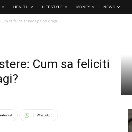
HEALTH
LIFESTYLE
MONEY
NEWS
: Cum sa feliciti frumos pe cei dragi?
astere: Cum sa feliciti
agi?
interest
WhatsApp