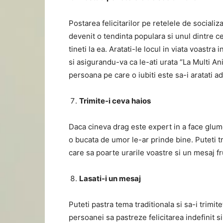
Postarea felicitarilor pe retelele de socializ
devenit o tendinta populara si unul dintre c
tineti la ea. Aratati-le locul in viata voastr
si asigurandu-va ca le-ati urata “La Multi An
persoana pe care o iubiti este sa-i aratati
Trimite-i ceva haios
Daca cineva drag este expert in a face glume
o bucata de umor le-ar prinde bine. Puteti t
care sa poarte urarile voastre si un mesaj f
Lasati-i un mesaj
Puteti pastra tema traditionala si sa-i trimit
persoanei sa pastreze felicitarea indefinit 