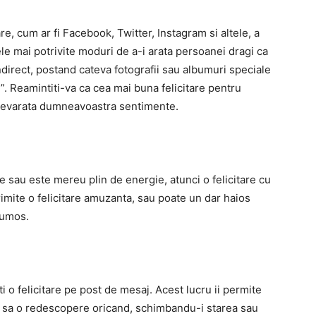
are, cum ar fi Facebook, Twitter, Instagram si altele, a
ele mai potrivite moduri de a-i arata persoanei dragi ca
a indirect, postand cateva fotografii sau albumuri speciale
i”. Reamintiti-va ca cea mai buna felicitare pentru
 adevarata dumneavoastra sentimente.
 sau este mereu plin de energie, atunci o felicitare cu
rimite o felicitare amuzanta, sau poate un dar haios
rumos.
eti o felicitare pe post de mesaj. Acest lucru ii permite
si sa o redescopere oricand, schimbandu-i starea sau