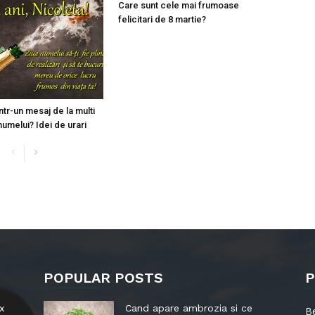
Care sunt cele mai frumoase
felicitari de 8 martie?
intr-un mesaj de la multi
numelui? Idei de urari
POPULAR POSTS
P
x
Cand apare ambrozia si ce
B