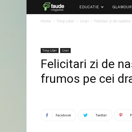
Faude
EDUCATIE
GLAMOUR
Home
Timp Liber
Urari
Felicitari zi de nastere
Timp Liber
Urari
Felicitari zi de n
frumos pe cei dr
Facebook
Twitter
P