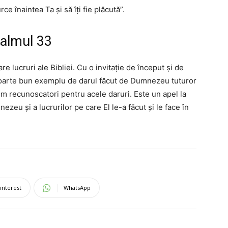
e înaintea Ta și să îți fie plăcută”.
salmul 33
e lucruri ale Bibliei. Cu o invitație de început și de
foarte bun exemplu de darul făcut de Dumnezeu tuturor
 fim recunoscatori pentru acele daruri. Este un apel la
zeu și a lucrurilor pe care El le-a făcut și le face în
interest
WhatsApp