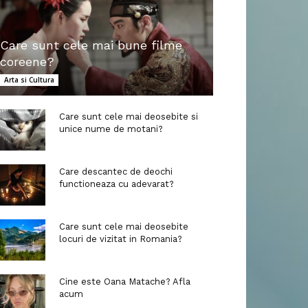
Care sunt cele mai bune filme
coreene?
Arta si Cultura
Care sunt cele mai deosebite si
unice nume de motani?
Care descantec de deochi
functioneaza cu adevarat?
Care sunt cele mai deosebite
locuri de vizitat in Romania?
Cine este Oana Matache? Afla
acum