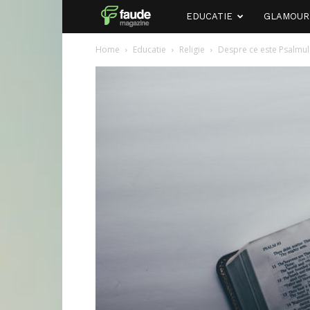
Faude
EDUCATIE
GLAMOUR
Home
Educatie
Religie
Despre ce este Psalmul 