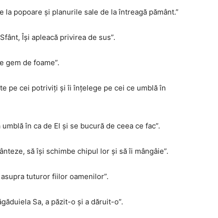
e la popoare și planurile sale de la întreagă pământ.”
fânt, Își apleacă privirea de sus”.
 ce gem de foame”.
e pe cei potriviți și îi înțelege pe cei ce umblă în
 umblă în ca de El și se bucură de ceea ce fac”.
vânteze, să își schimbe chipul lor și să îi mângâie”.
asupra tuturor fiilor oamenilor”.
găduiela Sa, a păzit-o și a dăruit-o”.