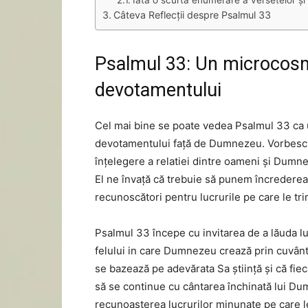
Iată o scurtă enumerare a versetelor și 
Câteva Reflecții despre Psalmul 33
Psalmul 33: Un microcosmo
devotamentului
Cel mai bine se poate vedea Psalmul 33 ca un 
devotamentului față de Dumnezeu. Vorbesc de
înțelegere a relatiei dintre oameni și Dumne
El ne învață că trebuie să punem încrederea
recunoscători pentru lucrurile pe care le tri
Psalmul 33 începe cu invitarea de a lăuda 
felului in care Dumnezeu crează prin cuvântu
se bazează pe adevărata Sa știință și că fie
să se continue cu cântarea închinată lui D
recunoașterea lucrurilor minunate pe care l