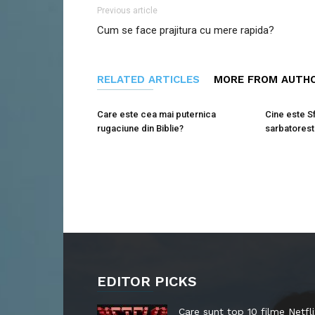
Previous article
Cum se face prajitura cu mere rapida?
RELATED ARTICLES
MORE FROM AUTH
Care este cea mai puternica
Cine este S
rugaciune din Biblie?
sarbatores
EDITOR PICKS
Care sunt top 10 filme Netfli