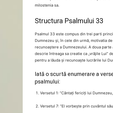
milostenia sa.
Structura Psalmului 33
Psalmul 33 este compus din trei parti princip
Dumnezeu și, în cele din urmă, motivatia de 
recunoaștere a Dumnezeului. A doua parte a
descrie întreaga sa creatie ca „vrăjile Lui”
pentru a lăuda și recunoaște lucrările lui D
Iată o scurtă enumerare a verse
psalmului:
Versetul 1: “Cântați fericiți lui Dumnezeu
Versetul 7: “El vorbește prin cuvântul său