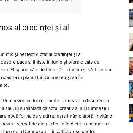
a fragmentelor principale ale psalmului:
s al credinței și al
mic și perfect dictat al credinței și al
spre pace și liniște în lume și ofera o cale de
zeu. El spune că este bine să-L cinstim și să-L servim.
 noastră în planul lui Dumnezeu și să fim
mite.
lui Dumnezeu cu luare aminte. Urmează o descriere a
l sau. El subliniază că actul creativ al lui Dumnezeu
care nouă formă de viață nu este întâmplătoră. Invitând
umnezeu, versetele din psalm se încheie cu memoria și
e face deja Dumnezeu și îi sărbătoresc pentru