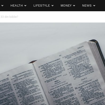
HEALTH
LIFESTYLE
MONEY
NEWS
33 din biblie?