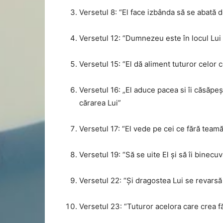
Versetul 8: “El face izbânda să se abată d
Versetul 12: “Dumnezeu este în locul Lui S
Versetul 15: “El dă aliment tuturor celor
Versetul 16: „El aduce pacea si îi căsăpeșt
cărarea Lui”
Versetul 17: “El vede pe cei ce fără teamă
Versetul 19: “Să se uite El și să îi binecu
Versetul 22: “Și dragostea Lui se revarsă 
Versetul 23: “Tuturor acelora care crea fă