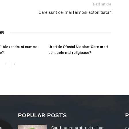
Next article
Care sunt cei mai faimosi actori turci?
OR
f. Alexandru si cum se
Urari de Sfantul Nicolae: Care urari
te?
sunt cele mai religioase?
POPULAR POSTS
P
x
Cand apare ambrozia si ce
B