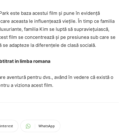
i Park este baza acestui film și pune în evidență
 care aceasta le influențează viețile. În timp ce familia
 luxuriante, familia Kim se luptă să supraviețuiască,
. Acest film se concentrează și pe presiunea sub care se
să se adapteze la diferențele de clasă socială.
ubtitrat in limba romana
are aventură pentru dvs., având în vedere că există o
entru a viziona acest film.
interest
WhatsApp