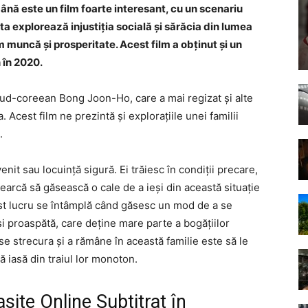
mână este un film foarte interesant, cu un scenariu
ta explorează injustiția socială și sărăcia din lumea
uncă și prosperitate. Acest film a obținut și un
 în 2020.
 sud-coreean Bong Joon-Ho, care a mai regizat și alte
Acest film ne prezintă și explorațiile unei familii
.
nit sau locuință sigură. Ei trăiesc în condiții precare,
încearcă să găsească o cale de a ieși din această situație
est lucru se întâmplă când găsesc un mod de a se
și proaspătă, care deține mare parte a bogățiilor
 se strecura și a rămâne în această familie este să le
ă iasă din traiul lor monoton.
site Online Subtitrat în