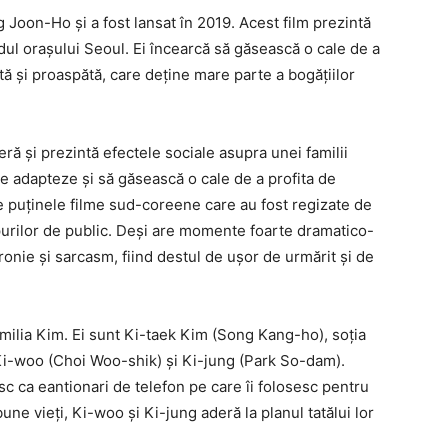
g Joon-Ho și a fost lansat în 2019. Acest film prezintă
sudul orașului Seoul. Ei încearcă să găsească o cale de a
tă și proaspătă, care deține mare parte a bogățiilor
ă și prezintă efectele sociale asupra unei familii
se adapteze și să găsească o cale de a profita de
e puținele filme sud-coreene care au fost regizate de
urilor de public. Deși are momente foarte dramatico-
ironie și sarcasm, fiind destul de ușor de urmărit și de
amilia Kim. Ei sunt Ki-taek Kim (Song Kang-ho), soția
 Ki-woo (Choi Woo-shik) și Ki-jung (Park So-dam).
c ca eantionari de telefon pe care îi folosesc pentru
une vieți, Ki-woo și Ki-jung aderă la planul tatălui lor