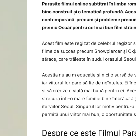
Parasite filmul online subtitrat în limba ro
bine construit și o tematică profundă. Aces
contemporană, precum și probleme precum m
premiu Oscar pentru cel mai bun film străin
Acest film este regizat de celebrul regizor
filme de succes precum Snowpiercer și Okja. 
sărace, care trăiește în sudul orașului Seoul
Aceștia nu au m educație și nici o sursă de ve
iar viitorul lor pare să fie de neînțeles. Ei 
și să creeze o viată mai bună pentru ei. Ac
strecura într-o mare familie bine îmbrăcată 
iterviilor Seoul. Singurul lor motiv pentru-a
permită unui viitor mai bun, o oportunitate s
Despre ce este Filmul Para