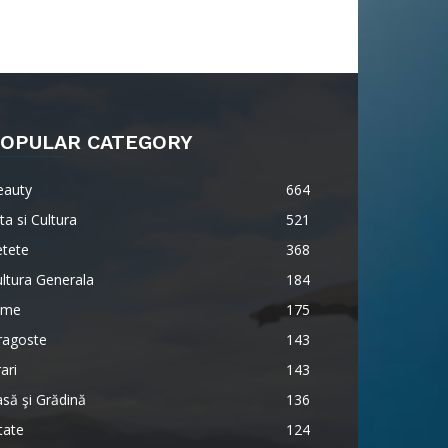
OPULAR CATEGORY
eauty
664
ta si Cultura
521
etete
368
ltura Generala
184
lme
175
ragoste
143
ari
143
să şi Grădină
136
tate
124