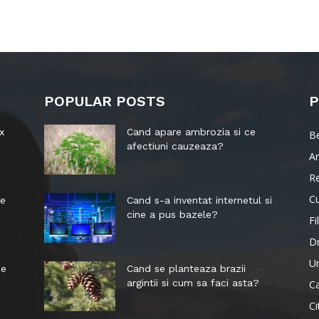
POPULAR POSTS
P
x
Cand apare ambrozia si ce
B
afectiuni cauzeaza?
Ar
R
Cu
le
Cand s-a inventat internetul si
cine a pus bazele?
Fi
D
Ur
me
Cand se planteaza brazii
argintii si cum sa faci asta?
Ca
Ci