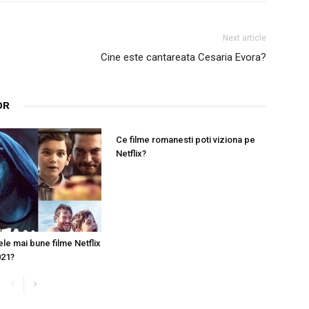
Next article
Cine este cantareata Cesaria Evora?
OR
Ce filme romanesti poti viziona pe
Netflix?
le mai bune filme Netflix
021?