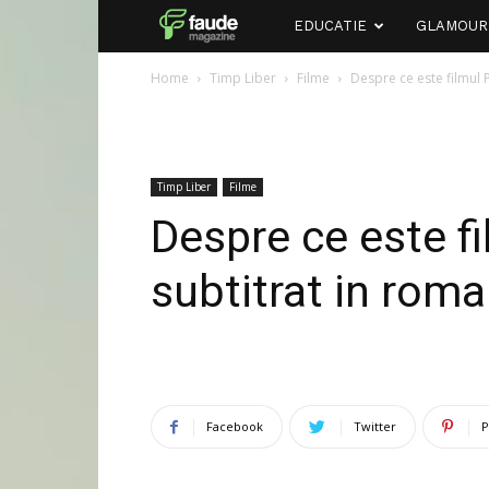
Faude
EDUCATIE
GLAMOUR
Home
Timp Liber
Filme
Despre ce este filmul 
Timp Liber
Filme
Despre ce este fi
subtitrat in rom
Facebook
Twitter
P