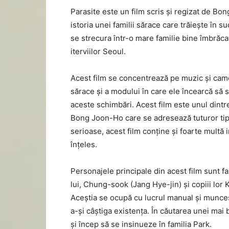
Parasite este un film scris și regizat de Bon
istoria unei familii sărace care trăiește în 
se strecura într-o mare familie bine îmbrăca
iterviilor Seoul.
Acest film se concentrează pe muzic și camer
sărace și a modului în care ele încearcă să 
aceste schimbări. Acest film este unul dintr
Bong Joon-Ho care se adresează tuturor tip
serioase, acest film conține și foarte multă 
înțeles.
Personajele principale din acest film sunt f
lui, Chung-sook (Jang Hye-jin) și copiii lor
Aceștia se ocupă cu lucrul manual și munces
a-și câștiga existența. În căutarea unei mai b
și încep să se insinueze în familia Park.