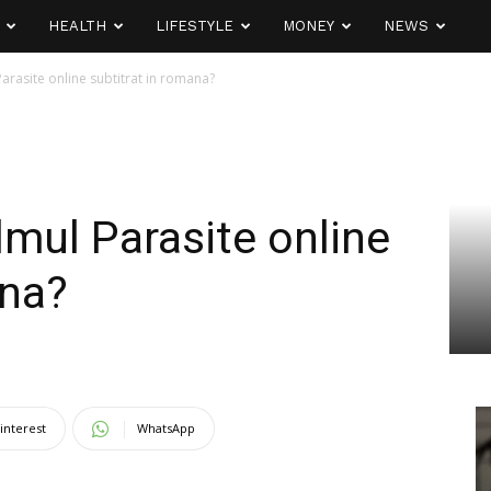
HEALTH
LIFESTYLE
MONEY
NEWS
Parasite online subtitrat in romana?
lmul Parasite online
ana?
interest
WhatsApp