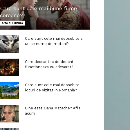
Care sunt cele mai bune filme
coreene?
Arta si Cultura
Care sunt cele mai deosebite si
unice nume de motani?
Care descantec de deochi
functioneaza cu adevarat?
Care sunt cele mai deosebite
locuri de vizitat in Romania?
Cine este Oana Matache? Afla
acum