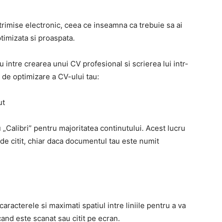
 trimise electronic, ceea ce inseamna ca trebuie sa ai
optimizata si proaspata.
 intre crearea unui CV profesional si scrierea lui intr-
i de optimizare a CV-ului tau:
ut
au „Calibri” pentru majoritatea continutului. Acest lucru
 de citit, chiar daca documentul tau este numit
aracterele si maximati spatiul intre liniile pentru a va
cand este scanat sau citit pe ecran.