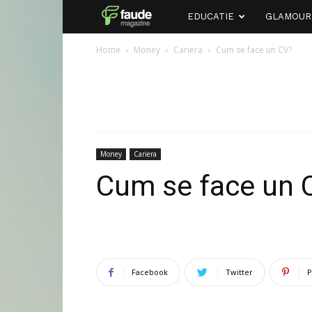
Faude
EDUCATIE
GLAMOUR
Home
Money
Cariera
Cum se face un CV?
Money
Cariera
Cum se face un 
Facebook
Twitter
P