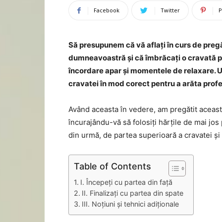
Facebook
Twitter
P
Să presupunem că vă aflați în curs de preg
dumneavoastră și că îmbrăcați o cravată p
încordare apar și momentele de relaxare. Un
cravatei în mod corect pentru a arăta profe
Având aceasta în vedere, am pregătit aceast
încurajându-vă să folosiți hărțile de mai jo
din urmă, de partea superioară a cravatei ș
Table of Contents
I. Începeți cu partea din față
II. Finalizați cu partea din spate
III. Noțiuni și tehnici adiționale