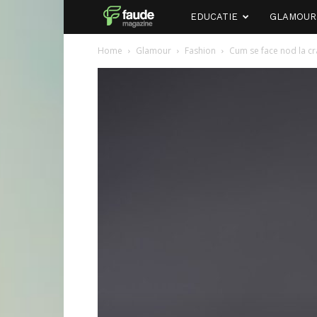
Faude
EDUCATIE
GLAMOUR
Home
Glamour
Fashion
Cum se face nod la cr