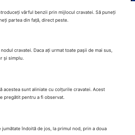
ntroduceți vârful benzii prin mijlocul cravatei. Să puneți
neți partea din față, direct peste.
 nodul cravatei. Daca ați urmat toate pașii de mai sus,
r și simplu.
că acestea sunt aliniate cu colțurile cravatei. Acest
e pregătit pentru a fi observat.
 jumătate îndoită de jos, la primul nod, prin a doua