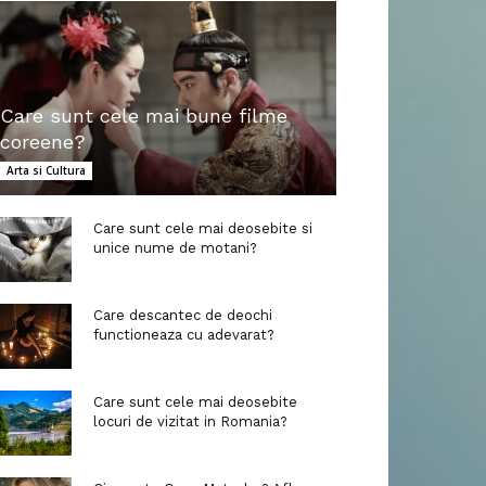
Care sunt cele mai bune filme
coreene?
Arta si Cultura
Care sunt cele mai deosebite si
unice nume de motani?
Care descantec de deochi
functioneaza cu adevarat?
Care sunt cele mai deosebite
locuri de vizitat in Romania?