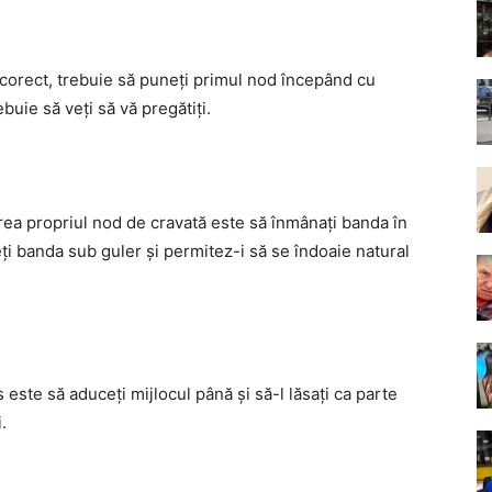
 corect, trebuie să puneți primul nod începând cu
ebuie să veți să vă pregătiți.
rea propriul nod de cravată este să înmânați banda în
ieți banda sub guler și permitez-i să se îndoaie natural
ste să aduceți mijlocul până și să-l lăsați ca parte
.